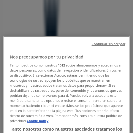
노원구의 Tiendeo
»
노원구 패션·신발·악세서리 할인 정보
»
노원구 헤지스
»
헤지스 | 상계동 1414
지도
02-950-2568
Continuar sin aceptar
지도
02-950-2568
Nos preocupamos por tu privacidad
빠른 시일내로 헤지스의 할인을 등록하겠습니다.
Tanto nosotros como nuestros
1012
socios almacenamos y accedemos a
datos personales, como datos de navegación o identificadores únicos, en
광고
tu dispositivo. Si seleccionas Acepto, estarás permitiendo que las
tecnologías de rastreo apoyen los propósitos que se muestran en
«nosotros y nuestros socios tratamos datos para proporcionar». Si se
deshabilitan los rastreadores, parte del contenido y los anuncios que ves
podrían dejar de ser relevantes para ti. Puedes volver a acceder a este
menú para cambiar tus opciones o retirar el consentimiento en cualquier
momento haciendo clic en el enlace «Mostrar los propósitos» que aparece
en el en la parte inferior de la página web. Tus opciones tendrán efecto
dentro de nuestro Sitio web. Para saber más, consulta nuestra política de
privacidad.
Cookie policy
Tanto nosotros como nuestros asociados tratamos los