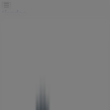
여기 계십니다:
노원구
Featured
슈퍼마켓·편의점
백화점·면세점
디지털·가전
생활용품
·서비스·가구
패션·신발·악세서리
뷰티·건강
맛집·카페
유아·장난
감
서점·문화센터·여행
자동차·용품
스포츠·레저
광고
헤지스 저장 | 상계동 1414, 노원구 - 영
업 시간 & 할인