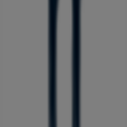
212 m
고봉민김밥
서울특별시 노원구 중계동 359-9., 노원구
212 m
노원구에 있는 패션·신발·악세서리의 기
타 비즈니스
헤지스
Tiendeo의
헤지스
매장에 오신 것을 환영합니다! 여기에서
패
션·신발·악세서리
분야에서 유명한 브랜드인
헤지스
의 최신