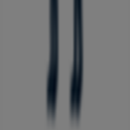
오퍼
,
프로모션
,
카탈로그
를 확인하실 수 있습니다. 저희 매장
은
상계동 1414
,
노원구
에 위치하고 있으며,
8월 2026
동안 쇼
핑을 통해 절약할 수 있는 다양한 품질 좋은 제품을 만나실 수
있습니다.
Tiendeo에서는
헤지스
에 관한 최신 정보를 제공합니다. 운영
시간, 독점 오퍼, 매장의 정확한 위치를 확인할 수 있으며,
헤지
스
의 최신 카탈로그를 통해
패션·신발·악세서리
제품에서 최
신 프로모션과 할인 혜택을 받을 수 있습니다.
헤지스
매장에 방문하여 완벽한 쇼핑 경험을 즐기세요.
8월
에
제공되는 프로모션을 탐색하고,
노원구
에서
헤지스
의 최고의
오퍼를 놓치지 마세요. 지금 방문하여 바로 절약을 시작하세
요!
헤지스 에 대한 더 많은 정보
노원구에 있는 헤지스의 다른 매
장 보기
광고