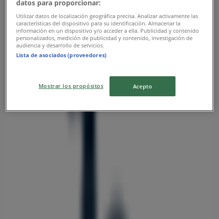
datos para proporcionar:
Utilizar datos de localización geográfica precisa. Analizar activamente las
características del dispositivo para su identificación. Almacenar la
información en un dispositivo y/o acceder a ella. Publicidad y contenido
personalizados, medición de publicidad y contenido, investigación de
주변 매장
audiencia y desarrollo de servicios.
Lista de asociados (proveedores)
크린토피아
Mostrar los propósitos
Acepto
서울특별시 노원구 중계로 230 중계5단지 주공아파트 1
상가, 노원구
147 m
금일 영업
GS25