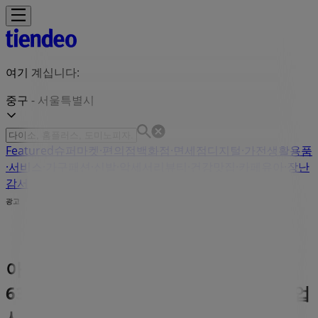
여기 계십니다:
중구 - 서울특별시
Featured
슈퍼마켓·편의점
백화점·면세점
디지털·가전
생활용품
·서비스·가구
패션·신발·악세서리
뷰티·건강
맛집·카페
유아·장난
감
서점·문화센터·여행
자동차·용품
스포츠·레저
광고
아이더 저장 | 서울특별시 중구 소공로
63 (충무로1가), 중구 - 서울특별시 - 영업
시간 & 할인