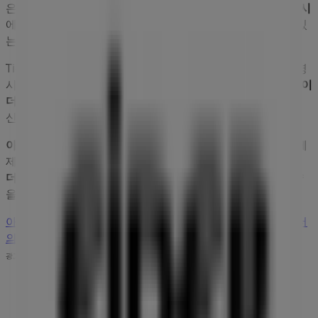
은
서울특별시 중구 소공로 63 (충무로1가)
,
중구 - 서울특별시
에 위치하고 있으며,
8월 2026
동안 쇼핑을 통해 절약할 수 있
는 다양한 품질 좋은 제품을 만나실 수 있습니다.
Tiendeo에서는
아이더
에 관한 최신 정보를 제공합니다. 운영
시간, 독점 오퍼, 매장의 정확한 위치를 확인할 수 있으며,
아이
더
의 최신 카탈로그를 통해
패션·신발·악세서리
제품에서 최
신 프로모션과 할인 혜택을 받을 수 있습니다.
아이더
매장에 방문하여 완벽한 쇼핑 경험을 즐기세요.
8월
에
제공되는 프로모션을 탐색하고,
중구 - 서울특별시
에서
아이
더
의 최고의 오퍼를 놓치지 마세요. 지금 방문하여 바로 절약
을 시작하세요!
아이더 에 대한 더 많은 정보
중구 - 서울특별시에 있는 아이더
의 다른 매장 보기
광고