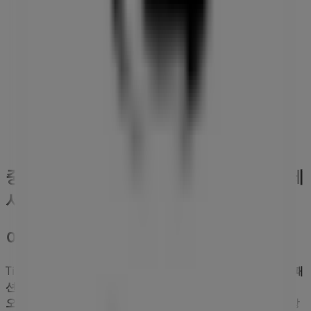
CU
서울특별시 중구 퇴계로36길 29, 서울특별시
101 m
중구 - 서울특별시에 있는 패션·신발·악세
서리의 기타 비즈니스
아이더
Tiendeo의
아이더
매장에 오신 것을 환영합니다! 여기에서
패
션·신발·악세서리
분야에서 유명한 브랜드인
아이더
의 최신
오퍼
,
프로모션
,
카탈로그
를 확인하실 수 있습니다. 저희 매장