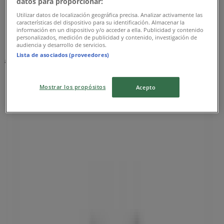
datos para proporcionar:
Utilizar datos de localización geográfica precisa. Analizar activamente las
características del dispositivo para su identificación. Almacenar la
información en un dispositivo y/o acceder a ella. Publicidad y contenido
personalizados, medición de publicidad y contenido, investigación de
audiencia y desarrollo de servicios.
Lista de asociados (proveedores)
주변 매장
Mostrar los propósitos
Acepto
요거프레소
서울 중구 필동2가22-5, 서울특별시
31 m
금일 영업
GS25