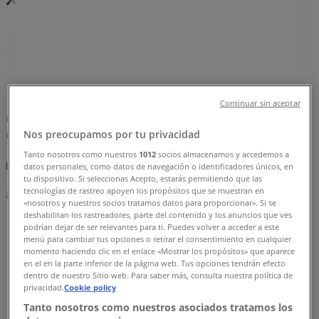
중구 - 서울특별시의 Tiendeo
»
중구 - 서울특별시 패션·신발·악세서리 할인 정보
»
중구 - 서울특별시 아이더
»
아이더 | 서울특별시 중구 소공로 63 (충무로1가)
Continuar sin aceptar
지도
023105260
Nos preocupamos por tu privacidad
지도
023105260
Tanto nosotros como nuestros
1012
socios almacenamos y accedemos a
빠른 시일내로 아이더의 할인을 등록하겠습니다.
datos personales, como datos de navegación o identificadores únicos, en
tu dispositivo. Si seleccionas Acepto, estarás permitiendo que las
tecnologías de rastreo apoyen los propósitos que se muestran en
광고
«nosotros y nuestros socios tratamos datos para proporcionar». Si se
deshabilitan los rastreadores, parte del contenido y los anuncios que ves
podrían dejar de ser relevantes para ti. Puedes volver a acceder a este
menú para cambiar tus opciones o retirar el consentimiento en cualquier
momento haciendo clic en el enlace «Mostrar los propósitos» que aparece
en el en la parte inferior de la página web. Tus opciones tendrán efecto
dentro de nuestro Sitio web. Para saber más, consulta nuestra política de
privacidad.
Cookie policy
Tanto nosotros como nuestros asociados tratamos los