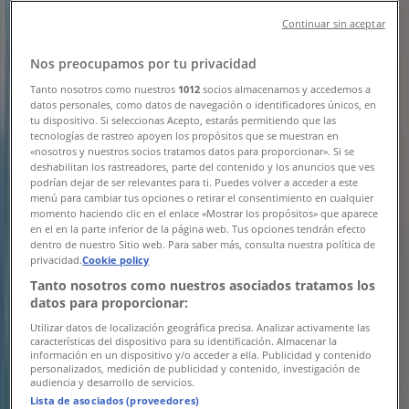
Continuar sin aceptar
Nos preocupamos por tu privacidad
Tanto nosotros como nuestros
1012
socios almacenamos y accedemos a
datos personales, como datos de navegación o identificadores únicos, en
tu dispositivo. Si seleccionas Acepto, estarás permitiendo que las
tecnologías de rastreo apoyen los propósitos que se muestran en
«nosotros y nuestros socios tratamos datos para proporcionar». Si se
deshabilitan los rastreadores, parte del contenido y los anuncios que ves
{"numCatalogs":0}
podrían dejar de ser relevantes para ti. Puedes volver a acceder a este
menú para cambiar tus opciones o retirar el consentimiento en cualquier
일정 및 주소 아이더
momento haciendo clic en el enlace «Mostrar los propósitos» que aparece
en el en la parte inferior de la página web. Tus opciones tendrán efecto
dentro de nuestro Sitio web. Para saber más, consulta nuestra política de
privacidad.
Cookie policy
Tanto nosotros como nuestros asociados tratamos los
datos para proporcionar:
아이더
Utilizar datos de localización geográfica precisa. Analizar activamente las
대구광역시 북구 칠곡중앙대로 364 (태전동), 북구 - 대
características del dispositivo para su identificación. Almacenar la
información en un dispositivo y/o acceder a ella. Publicidad y contenido
구광역시
personalizados, medición de publicidad y contenido, investigación de
audiencia y desarrollo de servicios.
2.7 km
Lista de asociados (proveedores)