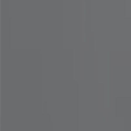
갤러리어클락
분당구 서현동 263 AK백화점 분당점 1층, 성남시
6.8 km
갤러리어클락
분당구 수내동 14 롯데백화점 분당점 1층 갤러리어클락,
7.7 km
갤러리어클락
잠실동 40-1번지 롯데백화점 잠실점 1층, 송파구
8.2 km