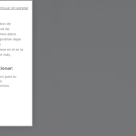
tinuar sin aceptar
atos de
que las
amos datos
 podrían dejar
l
ece en el en la
er más,
ionar:
ivo para su
do
vicios.