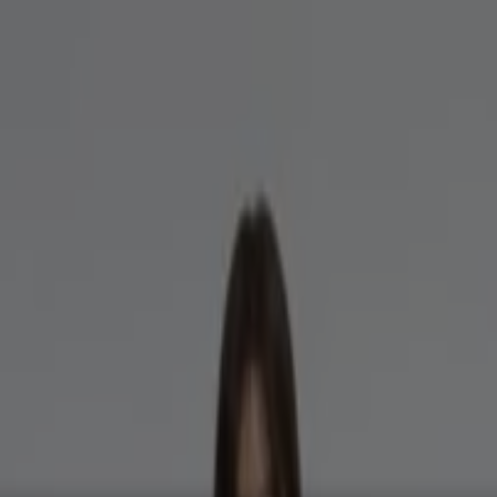
서비스·가구
패션·신발·악세서리
뷰티·건강
맛집·카페
유아·장난감