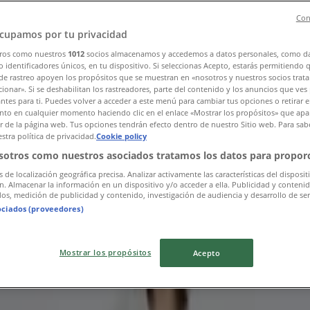
Con
cupamos por tu privacidad
ros como nuestros
1012
socios almacenamos y accedemos a datos personales, como d
 identificadores únicos, en tu dispositivo. Si seleccionas Acepto, estarás permitiendo 
de rastreo apoyen los propósitos que se muestran en «nosotros y nuestros socios trat
ionar». Si se deshabilitan los rastreadores, parte del contenido y los anuncios que ves
antes para ti. Puedes volver a acceder a este menú para cambiar tus opciones o retirar e
살펴보세요
to en cualquier momento haciendo clic en el enlace «Mostrar los propósitos» que apar
or de la página web. Tus opciones tendrán efecto dentro de nuestro Sitio web. Para sab
stra política de privacidad.
Cookie policy
sotros como nuestros asociados tratamos los datos para proporc
s de localización geográfica precisa. Analizar activamente las características del disposit
ón. Almacenar la información en un dispositivo y/o acceder a ella. Publicidad y conteni
os, medición de publicidad y contenido, investigación de audiencia y desarrollo de ser
ociados (proveedores)
Mostrar los propósitos
Acepto