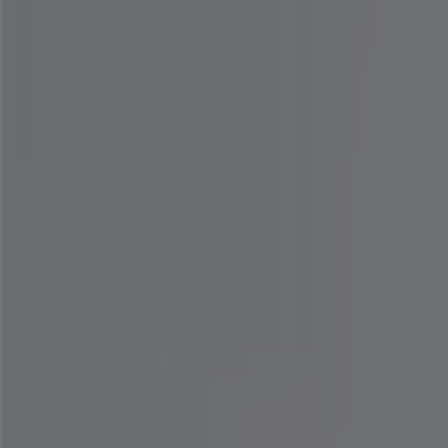
성남시 패션·신발·악세서리 다른 카탈로그
내일 만료됨
마쥬
New to sale Enjoy up to 50% off all Sprin
내일 만료됨
성남시
커버낫
여름에 신기 좋은 슈즈 4만 원대 특가 30% OFF
8. 14. 일까지 유효
성남시