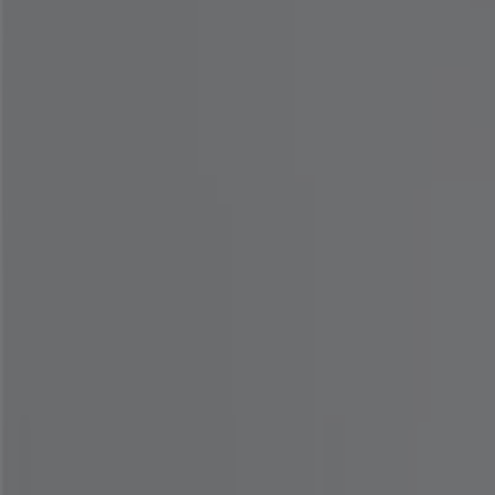
갤러리어클락
대치동 937번지 롯데백화점 강남점 1층, 강남구
9.5 km
갤러리어클락
삼성동 159-7 현대백화점 무역점 2층, 강남구
9.9 km
갤러리어클락 성남시 — 매장과 영업시간