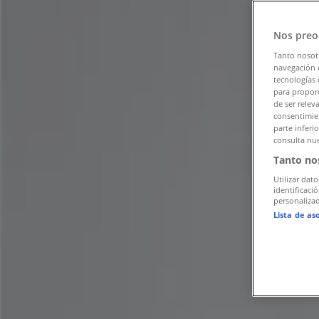
팔로우하여 할인 혜택을 받으세요
Nos preo
성남시의 Tiendeo
»
성남시 패션·신발·악세서리 할인 정보
»
Tanto nosot
navegación o
tecnologías 
성남시 갤러리어클락
para proporc
de ser relev
성남시의 갤러리어클락 혜택을 간단히 
consentimien
parte inferi
consulta nue
Tanto no
카테고리:
패션·신발·악세서리
Utilizar dato
광고
identificaci
personalizad
Lista de as