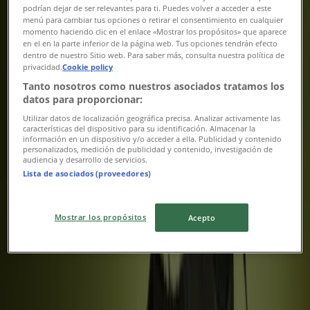
podrían dejar de ser relevantes para ti. Puedes volver a acceder a este
menú para cambiar tus opciones o retirar el consentimiento en cualquier
momento haciendo clic en el enlace «Mostrar los propósitos» que aparece
en el en la parte inferior de la página web. Tus opciones tendrán efecto
dentro de nuestro Sitio web. Para saber más, consulta nuestra política de
privacidad.
Cookie policy
Tanto nosotros como nuestros asociados tratamos los
datos para proporcionar:
{"numCatalogs":0}
Utilizar datos de localización geográfica precisa. Analizar activamente las
características del dispositivo para su identificación. Almacenar la
일정 및 주소 미우미우
información en un dispositivo y/o acceder a ella. Publicidad y contenido
personalizados, medición de publicidad y contenido, investigación de
audiencia y desarrollo de servicios.
Lista de asociados (proveedores)
미우미우
Mostrar los propósitos
Acepto
분당구 판교역로146번길 20, 성남시
16.1 km
미우미우 수원시 — 매장과 영업시간