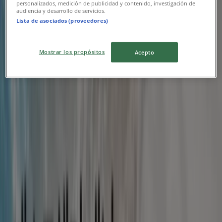
personalizados, medición de publicidad y contenido, investigación de
audiencia y desarrollo de servicios.
Lista de asociados (proveedores)
Mostrar los propósitos
Acepto
{"numCatalogs":2}
일정 및 주소 네파
네파
인주대로 502(주안동 1563-8), 인천광역시
1.3 km