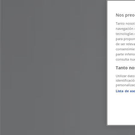
팔로우하여 할인 혜택을 받으세요
Nos preo
전주시의 Tiendeo
»
전주시 패션·신발·악세서리 할인 정보
»
Tanto nosot
navegación o
tecnologías 
전주시 키플링
para proporc
de ser relev
전주시의 키플링 혜택을 간단히 살펴보세
consentimien
parte inferi
consulta nue
Tanto no
카테고리:
패션·신발·악세서리
Utilizar dato
광고
identificaci
personalizad
Lista de as