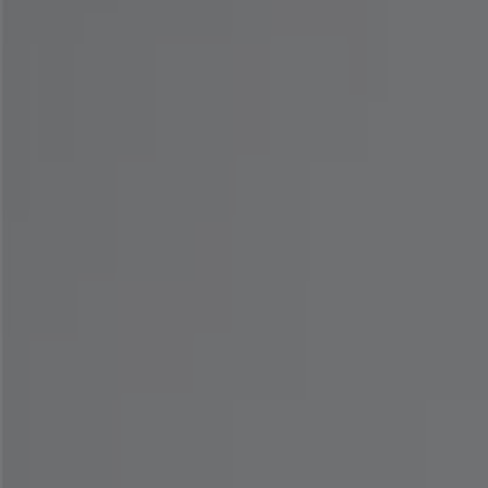
Up To 20% Off
8. 11. 일까지 유효
전주시
팀버랜드
Summer Sale!
8. 14. 일까지 유효
전주시
오늘 만료됨
손정완
Summer Into Action
오늘 만료됨
전주시
-2 요일들