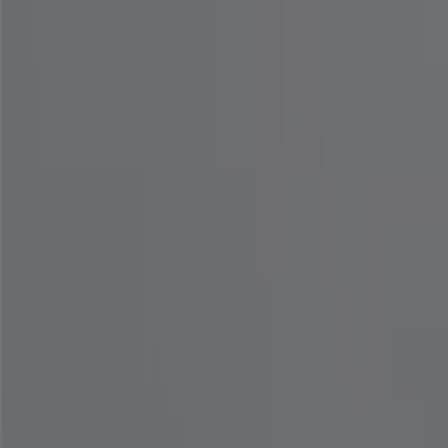
키플링 전주시 — 매장과 영업시간
전주시 패션·신발·악세서리 다른 카탈로그
오늘 만료됨
마쥬
New to sale Enjoy up to 50% off all Sprin
오늘 만료됨
전주시
커버낫
여름에 신기 좋은 슈즈 4만 원대 특가 30% OFF