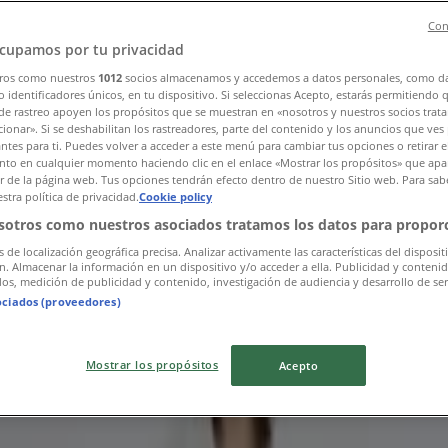
Con
cupamos por tu privacidad
ros como nuestros
1012
socios almacenamos y accedemos a datos personales, como d
 identificadores únicos, en tu dispositivo. Si seleccionas Acepto, estarás permitiendo 
de rastreo apoyen los propósitos que se muestran en «nosotros y nuestros socios trat
ionar». Si se deshabilitan los rastreadores, parte del contenido y los anuncios que ves
antes para ti. Puedes volver a acceder a este menú para cambiar tus opciones o retirar e
요
to en cualquier momento haciendo clic en el enlace «Mostrar los propósitos» que apar
or de la página web. Tus opciones tendrán efecto dentro de nuestro Sitio web. Para sab
stra política de privacidad.
Cookie policy
sotros como nuestros asociados tratamos los datos para proporc
s de localización geográfica precisa. Analizar activamente las características del disposit
ón. Almacenar la información en un dispositivo y/o acceder a ella. Publicidad y conteni
os, medición de publicidad y contenido, investigación de audiencia y desarrollo de ser
ociados (proveedores)
Mostrar los propósitos
Acepto