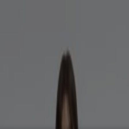
서비스·가구
패션·신발·악세서리
뷰티·건강
맛집·카페
유아·장난감