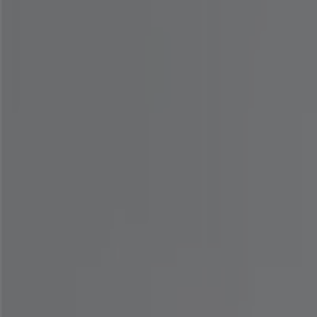
컨셉원
쿨랙스 Coolacks 추가 15% OFF
8. 9. 일까지 유효
전주시
-3 요일들
잠뱅이
청바지 여름엔 시원하게 입어요! ~51%
8. 10. 일까지 유효
전주시
-4 요일들
컬럼비아