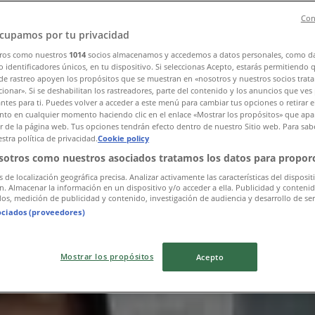
Con
cupamos por tu privacidad
ros como nuestros
1014
socios almacenamos y accedemos a datos personales, como d
 identificadores únicos, en tu dispositivo. Si seleccionas Acepto, estarás permitiendo 
de rastreo apoyen los propósitos que se muestran en «nosotros y nuestros socios trat
ionar». Si se deshabilitan los rastreadores, parte del contenido y los anuncios que ves
antes para ti. Puedes volver a acceder a este menú para cambiar tus opciones o retirar e
세요
to en cualquier momento haciendo clic en el enlace «Mostrar los propósitos» que apar
or de la página web. Tus opciones tendrán efecto dentro de nuestro Sitio web. Para sab
stra política de privacidad.
Cookie policy
sotros como nuestros asociados tratamos los datos para proporc
s de localización geográfica precisa. Analizar activamente las características del disposit
ón. Almacenar la información en un dispositivo y/o acceder a ella. Publicidad y conteni
os, medición de publicidad y contenido, investigación de audiencia y desarrollo de ser
ociados (proveedores)
Mostrar los propósitos
Acepto