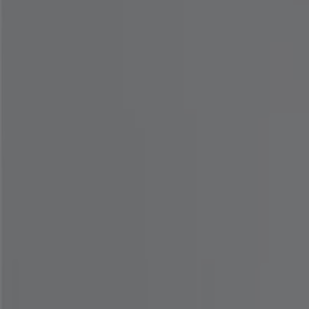
여름에 신기 좋은 슈즈 4만 원대 특가 30% OFF
8. 14. 일까지 유효
강남구
-3 요일들
로파이
Holiday Bundle Week 35%-60% Off
8. 10. 일까지 유효
강남구
-3 요일들
산드로
Sale Up to 50% Off
8. 10. 일까지 유효
강남구