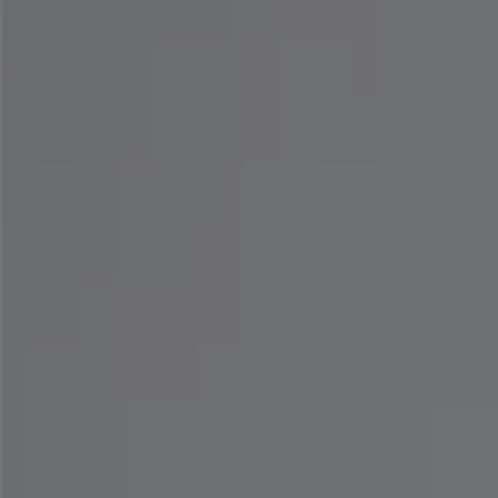
컬럼비아
Up To 20% Off
8. 11. 일까지 유효
강남구
팀버랜드
Summer Sale!
8. 14. 일까지 유효
강남구
오늘 만료됨
손정완
Summer Into Action