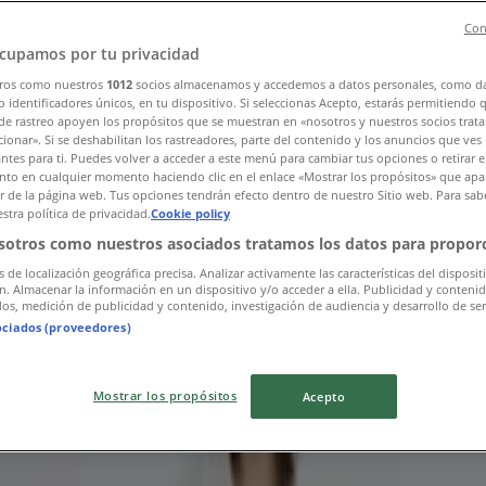
Con
cupamos por tu privacidad
ros como nuestros
1012
socios almacenamos y accedemos a datos personales, como d
 identificadores únicos, en tu dispositivo. Si seleccionas Acepto, estarás permitiendo 
de rastreo apoyen los propósitos que se muestran en «nosotros y nuestros socios trat
ionar». Si se deshabilitan los rastreadores, parte del contenido y los anuncios que ves
antes para ti. Puedes volver a acceder a este menú para cambiar tus opciones o retirar e
히 살펴보세요
to en cualquier momento haciendo clic en el enlace «Mostrar los propósitos» que apar
or de la página web. Tus opciones tendrán efecto dentro de nuestro Sitio web. Para sab
stra política de privacidad.
Cookie policy
sotros como nuestros asociados tratamos los datos para proporc
s de localización geográfica precisa. Analizar activamente las características del disposit
ón. Almacenar la información en un dispositivo y/o acceder a ella. Publicidad y conteni
os, medición de publicidad y contenido, investigación de audiencia y desarrollo de ser
ociados (proveedores)
Mostrar los propósitos
Acepto