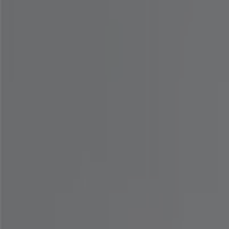
-2 요일들
컨셉원
쿨랙스 Coolacks 추가 15% OFF
8. 9. 일까지 유효
강남구
-3 요일들
잠뱅이
청바지 여름엔 시원하게 입어요! ~51%
8. 10. 일까지 유효
강남구
-4 요일들