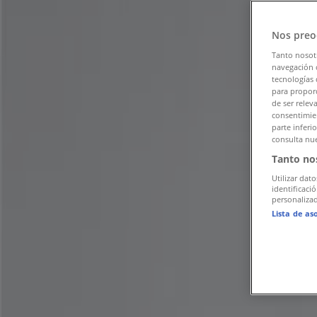
팔로우하여 할인 혜택을 받으세요
Nos preo
강남구의 Tiendeo
»
강남구 패션·신발·악세서리 할인 정보
»
Tanto nosot
navegación o
tecnologías 
강남구 스트라디바리우스
para proporc
de ser relev
강남구의 스트라디바리우스 혜택을 간단
consentimien
parte inferi
consulta nue
Tanto no
카테고리:
패션·신발·악세서리
Utilizar dato
광고
identificaci
personalizad
Lista de as