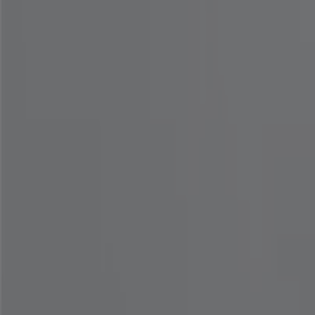
스트라디바리우스 강남구 — 매장과 영업시간
강남구 패션·신발·악세서리 다른 카탈로그
오늘 만료됨
마쥬
New to sale Enjoy up to 50% off all Sprin
오늘 만료됨
강남구
커버낫