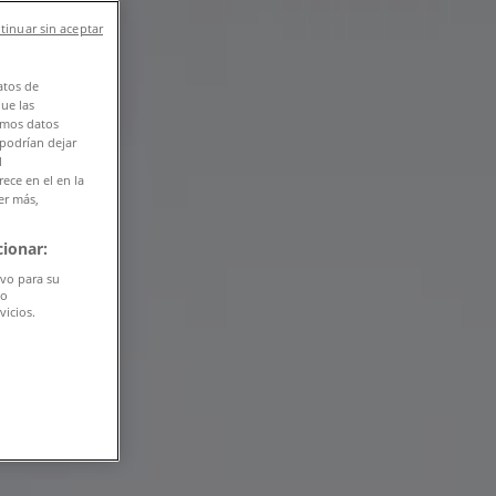
tinuar sin aceptar
atos de
que las
amos datos
 podrían dejar
l
ece en el en la
er más,
ionar:
ivo para su
do
vicios.