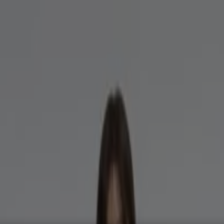
서비스·가구
패션·신발·악세서리
뷰티·건강
맛집·카페
유아·장난감
 쿠폰