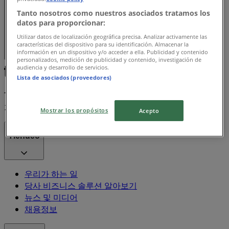
Tanto nosotros como nuestros asociados tratamos los
datos para proporcionar:
Utilizar datos de localización geográfica precisa. Analizar activamente las
características del dispositivo para su identificación. Almacenar la
información en un dispositivo y/o acceder a ella. Publicidad y contenido
personalizados, medición de publicidad y contenido, investigación de
audiencia y desarrollo de servicios.
Lista de asociados (proveedores)
Tiendeo는 전세계적으로 현지에 적합한 쇼핑을 재창조하는
기술 기업인 Shopfully의 일원입니다.
Mostrar los propósitos
Acepto
Tiendeo
우리가 하는 일
당사 비즈니스 솔루션 알아보기
뉴스 및 미디어
채용정보