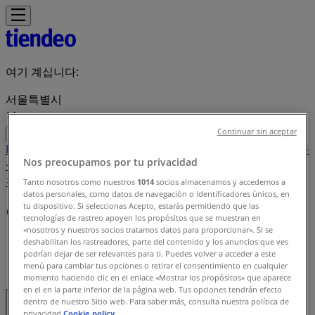
여기 계십니다:
서울특별시
Continuar sin aceptar
Featured
슈퍼마켓·편의점
백화점·면세점
디지털·가전
생활용품
Nos preocupamos por tu privacidad
·서비스·가구
패션·신발·악세서리
뷰티·건강
맛집·카페
유아·장난
감
서점·문화센터·여행
자동차·용품
스포츠·레저
Tanto nosotros como nuestros
1014
socios almacenamos y accedemos a
datos personales, como datos de navegación o identificadores únicos, en
tu dispositivo. Si seleccionas Acepto, estarás permitiendo que las
이용 약관
tecnologías de rastreo apoyen los propósitos que se muestran en
«nosotros y nuestros socios tratamos datos para proporcionar». Si se
tiendeo
»
deshabilitan los rastreadores, parte del contenido y los anuncios que ves
podrían dejar de ser relevantes para ti. Puedes volver a acceder a este
menú para cambiar tus opciones o retirar el consentimiento en cualquier
이용 약관
momento haciendo clic en el enlace «Mostrar los propósitos» que aparece
en el en la parte inferior de la página web. Tus opciones tendrán efecto
dentro de nuestro Sitio web. Para saber más, consulta nuestra política de
privacidad.
Cookie policy