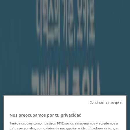
고양시의 Tiendeo
»
고양시 유아·장난감 할인 정보
»
고양시 밍크뮤
고양시의 밍크뮤 혜택을 간단히 살펴보세
요
카테고리:
유아·장난감
빠른 시일내로 밍크뮤의 할인을 등록하겠습니다.
광고
Continuar sin aceptar
Nos preocupamos por tu privacidad
Tanto nosotros como nuestros
1012
socios almacenamos y accedemos a
datos personales, como datos de navegación o identificadores únicos, en