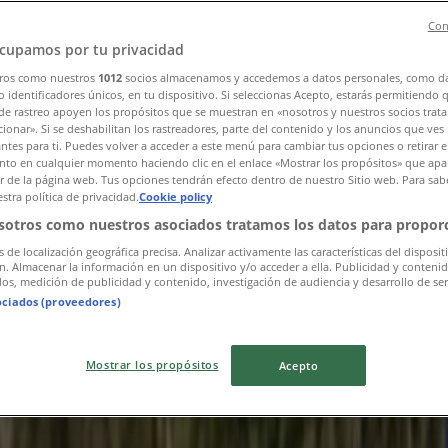
Con
cupamos por tu privacidad
ros como nuestros
1012
socios almacenamos y accedemos a datos personales, como d
 identificadores únicos, en tu dispositivo. Si seleccionas Acepto, estarás permitiendo 
de rastreo apoyen los propósitos que se muestran en «nosotros y nuestros socios trat
ionar». Si se deshabilitan los rastreadores, parte del contenido y los anuncios que ves
antes para ti. Puedes volver a acceder a este menú para cambiar tus opciones o retirar e
to en cualquier momento haciendo clic en el enlace «Mostrar los propósitos» que apar
or de la página web. Tus opciones tendrán efecto dentro de nuestro Sitio web. Para sab
stra política de privacidad.
Cookie policy
sotros como nuestros asociados tratamos los datos para proporc
s de localización geográfica precisa. Analizar activamente las características del disposit
ón. Almacenar la información en un dispositivo y/o acceder a ella. Publicidad y conteni
os, medición de publicidad y contenido, investigación de audiencia y desarrollo de ser
ociados (proveedores)
Mostrar los propósitos
Acepto