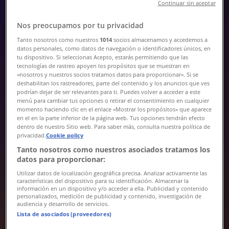
Continuar sin aceptar
Nos preocupamos por tu privacidad
Tanto nosotros como nuestros
1014
socios almacenamos y accedemos a
datos personales, como datos de navegación o identificadores únicos, en
tu dispositivo. Si seleccionas Acepto, estarás permitiendo que las
tecnologías de rastreo apoyen los propósitos que se muestran en
«nosotros y nuestros socios tratamos datos para proporcionar». Si se
deshabilitan los rastreadores, parte del contenido y los anuncios que ves
podrían dejar de ser relevantes para ti. Puedes volver a acceder a este
{"numCatalogs":0}
menú para cambiar tus opciones o retirar el consentimiento en cualquier
momento haciendo clic en el enlace «Mostrar los propósitos» que aparece
일정 및 주소 파리바게트
en el en la parte inferior de la página web. Tus opciones tendrán efecto
dentro de nuestro Sitio web. Para saber más, consulta nuestra política de
privacidad.
Cookie policy
Tanto nosotros como nuestros asociados tratamos los
datos para proporcionar:
Utilizar datos de localización geográfica precisa. Analizar activamente las
파리바게트
características del dispositivo para su identificación. Almacenar la
información en un dispositivo y/o acceder a ella. Publicidad y contenido
personalizados, medición de publicidad y contenido, investigación de
덕양구 주교동 616-4, 고양시
audiencia y desarrollo de servicios.
Lista de asociados (proveedores)
310 m