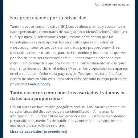
Continuar sin aceptar
Nos preocupamos por tu privacidad
Tanto nosotros como nuestros
1012
socios almacenamos y accedemos a
datos personales, como datos de navegación o identificadores únicos, en
tu dispositivo. Si seleccionas Acepto, estarás permitiendo que las
tecnologías de rastreo apoyen los propósitos que se muestran en
«nosotros y nuestros socios tratamos datos para proporcionar». Si se
deshabilitan los rastreadores, parte del contenido y los anuncios que ves
{"numCatalogs":0}
podrían dejar de ser relevantes para ti. Puedes volver a acceder a este
menú para cambiar tus opciones o retirar el consentimiento en cualquier
momento haciendo clic en el enlace «Mostrar los propósitos» que aparece
일정 및 주소 까사미아
en el en la parte inferior de la página web. Tus opciones tendrán efecto
dentro de nuestro Sitio web. Para saber más, consulta nuestra política de
privacidad.
Cookie policy
Tanto nosotros como nuestros asociados tratamos los
datos para proporcionar:
까사미아
Utilizar datos de localización geográfica precisa. Analizar activamente las
시흥동 108-76 (금천구청입구 사거리 앞), 금천구
características del dispositivo para su identificación. Almacenar la
información en un dispositivo y/o acceder a ella. Publicidad y contenido
personalizados, medición de publicidad y contenido, investigación de
440 m
audiencia y desarrollo de servicios.
Lista de asociados (proveedores)
폐점