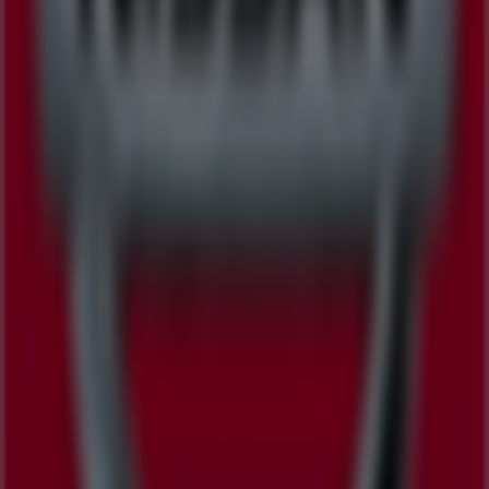
아리따움
서울시 강남구 도곡로 510, 서울특별시
131 m
강남구에 있는 자동차·용품의 기타 비즈
니스
닛산
Tiendeo의
닛산
매장에 오신 것을 환영합니다! 여기에서
자동
차·용품
분야에서 유명한 브랜드인
닛산
의 최신
오퍼
,
프로모
션
,
카탈로그
를 확인하실 수 있습니다. 저희 매장은
서울특별
시 강남구 도산대로 168
,
강남구
에 위치하고 있으며,
8월 2026