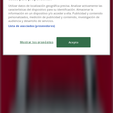
Utilizar datos de localización geográfica precisa. Analizar activamente las
características del dispositivo para su identificación. Almacenar la
información en un dispositivo y/o acceder a ella. Publicidad y contenido
personalizados, medición de publicidad y contenido, investigación de
주변 매장
audiencia y desarrollo de servicios.
Lista de asociados (proveedores)
Mostrar los propósitos
Acepto
피자스쿨
강남구 대치동 989-10, 서울특별시
114 m
파리바게트
대치동 989-10, 강남구