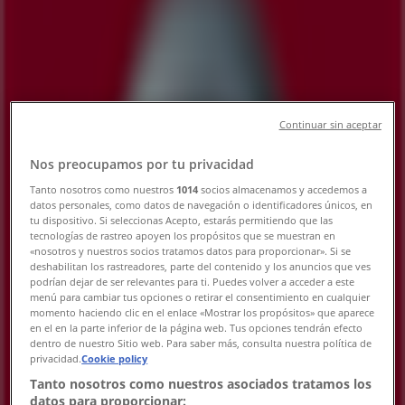
강남구의 Tiendeo
»
강남구 자동차·용품 할인 정보
»
강남구 닛산
»
닛산 | 서울특별시 강남구 도산대로 168
지도
02)5445010
Continuar sin aceptar
지도
02)5445010
Nos preocupamos por tu privacidad
빠른 시일내로 닛산의 할인을 등록하겠습니다.
Tanto nosotros como nuestros
1014
socios almacenamos y accedemos a
datos personales, como datos de navegación o identificadores únicos, en
광고
tu dispositivo. Si seleccionas Acepto, estarás permitiendo que las
tecnologías de rastreo apoyen los propósitos que se muestran en
«nosotros y nuestros socios tratamos datos para proporcionar». Si se
deshabilitan los rastreadores, parte del contenido y los anuncios que ves
podrían dejar de ser relevantes para ti. Puedes volver a acceder a este
menú para cambiar tus opciones o retirar el consentimiento en cualquier
momento haciendo clic en el enlace «Mostrar los propósitos» que aparece
en el en la parte inferior de la página web. Tus opciones tendrán efecto
dentro de nuestro Sitio web. Para saber más, consulta nuestra política de
privacidad.
Cookie policy
Tanto nosotros como nuestros asociados tratamos los
datos para proporcionar: