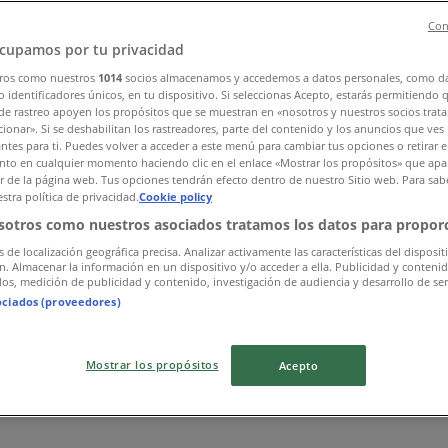
Con
cupamos por tu privacidad
ros como nuestros
1014
socios almacenamos y accedemos a datos personales, como d
 identificadores únicos, en tu dispositivo. Si seleccionas Acepto, estarás permitiendo 
de rastreo apoyen los propósitos que se muestran en «nosotros y nuestros socios trat
ionar». Si se deshabilitan los rastreadores, parte del contenido y los anuncios que ves
antes para ti. Puedes volver a acceder a este menú para cambiar tus opciones o retirar e
to en cualquier momento haciendo clic en el enlace «Mostrar los propósitos» que apar
or de la página web. Tus opciones tendrán efecto dentro de nuestro Sitio web. Para sab
stra política de privacidad.
Cookie policy
sotros como nuestros asociados tratamos los datos para proporc
s de localización geográfica precisa. Analizar activamente las características del disposit
ón. Almacenar la información en un dispositivo y/o acceder a ella. Publicidad y conteni
os, medición de publicidad y contenido, investigación de audiencia y desarrollo de ser
ociados (proveedores)
Mostrar los propósitos
Acepto