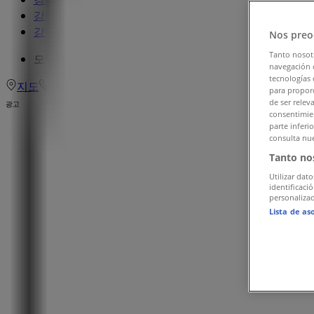
강남구 생활용품·서비스·가구 할인 정보
»
강남구 모닝글로리
»
Nos preo
Tanto nosot
모닝글로리 | 서울특별시 강남구 대치동 670
navegación o
tecnologías 
지도
02) 569-7162
para proporc
de ser relev
광고
consentimien
parte inferi
consulta nue
Tanto no
Utilizar dato
identificaci
personalizad
Lista de as