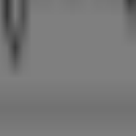
기타 비즈니스
서
생활용품·서비스·가구
분야에서 유명한 브랜드인
모닝글로리
의
으며,
8월 2026
동안 쇼핑을 통해 절약할 수 있는 다양한 품질 좋은
영 시간, 독점 오퍼, 매장의 정확한 위치를 확인할 수 있으며,
모