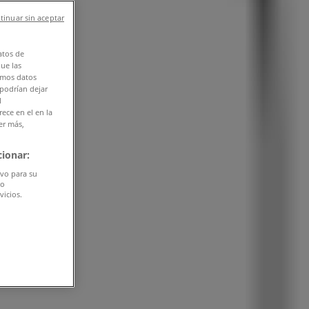
tinuar sin aceptar
atos de
que las
amos datos
 podrían dejar
l
ece en el en la
er más,
ionar:
ivo para su
do
vicios.