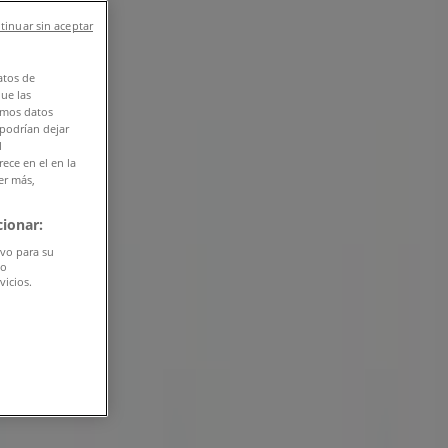
tinuar sin aceptar
atos de
que las
amos datos
 podrían dejar
l
ece en el en la
er más,
ionar:
ivo para su
do
vicios.