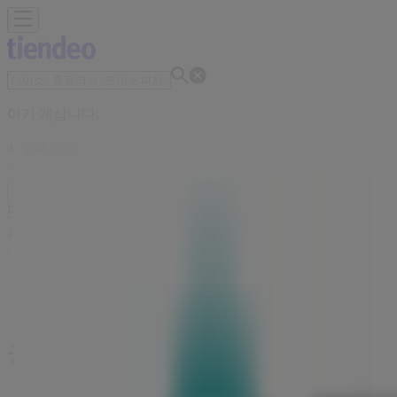
여기 계십니다:
서울특별시
Featured
슈퍼마켓·편의점
백화점·면세점
디지털·가전
생활용품·
광고
궁중비책 저장 | 강남구 삼성로 155, 서울
서울특별시의 Tiendeo
»