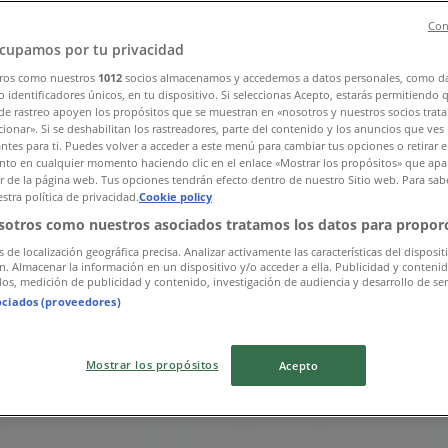
Con
cupamos por tu privacidad
ros como nuestros
1012
socios almacenamos y accedemos a datos personales, como d
 identificadores únicos, en tu dispositivo. Si seleccionas Acepto, estarás permitiendo 
de rastreo apoyen los propósitos que se muestran en «nosotros y nuestros socios trat
ionar». Si se deshabilitan los rastreadores, parte del contenido y los anuncios que ves
antes para ti. Puedes volver a acceder a este menú para cambiar tus opciones o retirar e
to en cualquier momento haciendo clic en el enlace «Mostrar los propósitos» que apar
or de la página web. Tus opciones tendrán efecto dentro de nuestro Sitio web. Para sab
stra política de privacidad.
Cookie policy
sotros como nuestros asociados tratamos los datos para proporc
s de localización geográfica precisa. Analizar activamente las características del disposit
ón. Almacenar la información en un dispositivo y/o acceder a ella. Publicidad y conteni
os, medición de publicidad y contenido, investigación de audiencia y desarrollo de ser
ociados (proveedores)
Mostrar los propósitos
Acepto