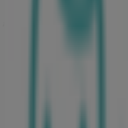
주변 매장
하나투어
서울특별시 중구 무교로15, 1106호 (무교동,남강빌딩), 
41 m
까사미아
삼성동 코엑스몰 P101호(아셈플라자 입구 근처), 강남구
51 m