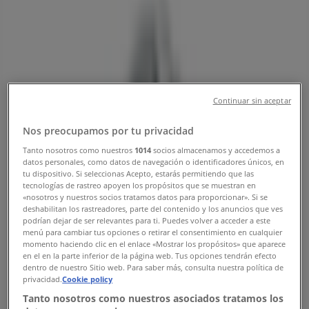
서울특별시의 Tiendeo
»
서울특별시 자동차·용품 할인 정보
»
서울특별시 렉서스
»
렉서스 | 서초구 반포대로 77
지도
0808553579
Continuar sin aceptar
지도
0808553579
Nos preocupamos por tu privacidad
빠른 시일내로 렉서스의 할인을 등록하겠습니다.
Tanto nosotros como nuestros
1014
socios almacenamos y accedemos a
datos personales, como datos de navegación o identificadores únicos, en
광고
tu dispositivo. Si seleccionas Acepto, estarás permitiendo que las
tecnologías de rastreo apoyen los propósitos que se muestran en
«nosotros y nuestros socios tratamos datos para proporcionar». Si se
deshabilitan los rastreadores, parte del contenido y los anuncios que ves
podrían dejar de ser relevantes para ti. Puedes volver a acceder a este
menú para cambiar tus opciones o retirar el consentimiento en cualquier
momento haciendo clic en el enlace «Mostrar los propósitos» que aparece
en el en la parte inferior de la página web. Tus opciones tendrán efecto
dentro de nuestro Sitio web. Para saber más, consulta nuestra política de
privacidad.
Cookie policy
Tanto nosotros como nuestros asociados tratamos los