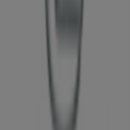
몽블랑
1/F, Dongwha Duty Free, 서울특별시
52 m
폐점
서울특별시에 있는 자동차·용품의 기타
비즈니스
렉서스
Tiendeo의
렉서스
매장에 오신 것을 환영합니다! 여기에서
자
동차·용품
분야에서 유명한 브랜드인
렉서스
의 최신
오퍼
,
프
로모션
,
카탈로그
를 확인하실 수 있습니다. 저희 매장은
서초