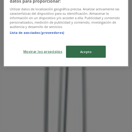
datos para proporcionar:
Utilizar datos de localización geográfica precisa. Analizar activamente las
características del dispositivo para su identificación. Almacenar la
información en un dispositivo y/o acceder a ella. Publicidad y contenido
personalizados, medición de publicidad y contenido, investigación de
주변 매장
audiencia y desarrollo de servicios.
Lista de asociados (proveedores)
하나투어
Mostrar los propósitos
Acepto
서울특별시 중구 무교로15, 1106호 (무교동,남강빌딩),
중구 - 서울특별시
41 m
까사미아
삼성동 코엑스몰 P101호(아셈플라자 입구 근처), 강남구