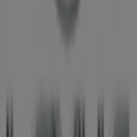
구 반포대로 77
,
서울특별시
에 위치하고 있으며,
8월 2026
동
안 쇼핑을 통해 절약할 수 있는 다양한 품질 좋은 제품을 만나
실 수 있습니다.
Tiendeo에서는
렉서스
에 관한 최신 정보를 제공합니다. 운영
시간, 독점 오퍼, 매장의 정확한 위치를 확인할 수 있으며,
렉서
스
의 최신 카탈로그를 통해
자동차·용품
제품에서 최신 프로
모션과 할인 혜택을 받을 수 있습니다.
렉서스
매장에 방문하여 완벽한 쇼핑 경험을 즐기세요.
8월
에
제공되는 프로모션을 탐색하고,
서울특별시
에서
렉서스
의 최
고의 오퍼를 놓치지 마세요. 지금 방문하여 바로 절약을 시작
하세요!
렉서스 에 대한 더 많은 정보
서울특별시에 있는 렉서스의 다른
매장 보기
광고