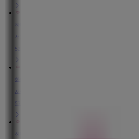
하나투어
서울특별시 중구 세종대로124, 1층 (태평로1가,프레스센터
52 m
하나투어
서울특별시 중구 세종대로20길15, 건설회관 (태평로1가),
53 m
하나투어