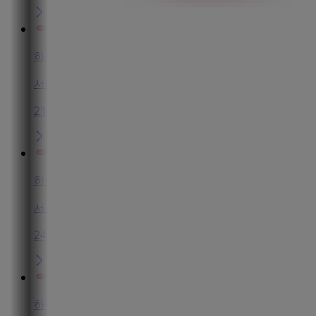
하나투어
서울특별시 중구 무교로28,405(무교동,시그너스빌딩), 중
216 m
하나투어
서울특별시 중구 무교로32, 902호 (무교동, 효령빌딩), 
240 m
하나투어