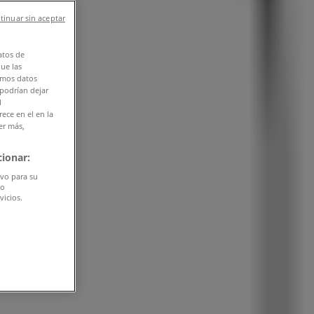
tinuar sin aceptar
atos de
que las
amos datos
 podrían dejar
l
ece en el en la
er más,
ionar:
ivo para su
do
vicios.