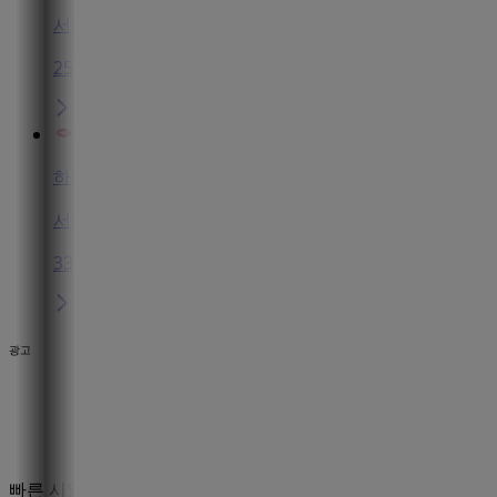
서울특별시 중구 소공로119, 지하1층 4호 (태평로2가, 프
257 m
하나투어
서울특별시 중구 다동길46, 710호 (다동, 다동빌딩), 중구
339 m
광고
빠른 시일내로 하나투어의 할인을 등록하겠습니다.