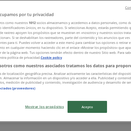
Con
cupamos por tu privacidad
ros como nuestros
1012
socios almacenamos y accedemos a datos personales, como d
 identificadores únicos, en tu dispositivo. Si seleccionas Acepto, estarás permitiendo 
de rastreo apoyen los propósitos que se muestran en «nosotros y nuestros socios trat
ionar». Si se deshabilitan los rastreadores, parte del contenido y los anuncios que ves
antes para ti. Puedes volver a acceder a este menú para cambiar tus opciones o retirar e
to en cualquier momento haciendo clic en el enlace «Mostrar los propósitos» que apar
or de la página web. Tus opciones tendrán efecto dentro de nuestro Sitio web. Para sab
stra política de privacidad.
Cookie policy
sotros como nuestros asociados tratamos los datos para proporc
s de localización geográfica precisa. Analizar activamente las características del disposit
ón. Almacenar la información en un dispositivo y/o acceder a ella. Publicidad y conteni
os, medición de publicidad y contenido, investigación de audiencia y desarrollo de ser
ociados (proveedores)
Mostrar los propósitos
Acepto