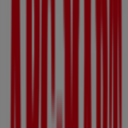
4.0 km
ABC마트
분당구 황새울로 360번길 42 AK PLAZA 분당점 4층, 성
남시
6.8 km
폐점
광고