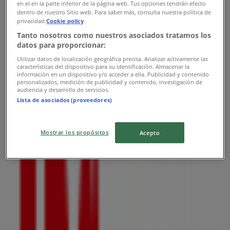
en el en la parte inferior de la página web. Tus opciones tendrán efecto
폐점
dentro de nuestro Sitio web. Para saber más, consulta nuestra política de
privacidad.
Cookie policy
Tanto nosotros como nuestros asociados tratamos los
datos para proporcionar:
ABC마트
Utilizar datos de localización geográfica precisa. Analizar activamente las
características del dispositivo para su identificación. Almacenar la
información en un dispositivo y/o acceder a ella. Publicidad y contenido
분당구 야탑동 341 성남종합버스터미널 제1층 제110호
personalizados, medición de publicidad y contenido, investigación de
audiencia y desarrollo de servicios.
외, 성남시
Lista de asociados (proveedores)
3.7 km
폐점
Mostrar los propósitos
Acepto
ABC마트
문정동 516외, 송파구
4.0 km