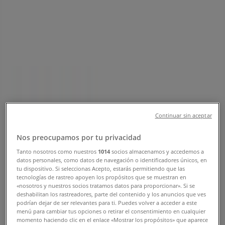
성남시의 Tiendeo
»
성남시 패션·신발·악세서리 할인 정보
»
성남시 ABC마트
»
성남시 ABC마트 매장
ABC마트
수정구 수정로 201, 성남시
Continuar sin aceptar
227 m
Nos preocupamos por tu privacidad
Tanto nosotros como nuestros
1014
socios almacenamos y accedemos a
datos personales, como datos de navegación o identificadores únicos, en
tu dispositivo. Si seleccionas Acepto, estarás permitiendo que las
ABC마트
tecnologías de rastreo apoyen los propósitos que se muestran en
«nosotros y nuestros socios tratamos datos para proporcionar». Si se
수정구 신흥동 4181번지, 성남시
deshabilitan los rastreadores, parte del contenido y los anuncios que ves
podrían dejar de ser relevantes para ti. Puedes volver a acceder a este
menú para cambiar tus opciones o retirar el consentimiento en cualquier
784 m
momento haciendo clic en el enlace «Mostrar los propósitos» que aparece