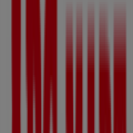
폐점
광고
ABC마트
위례대로 200 (학암동, 하남시