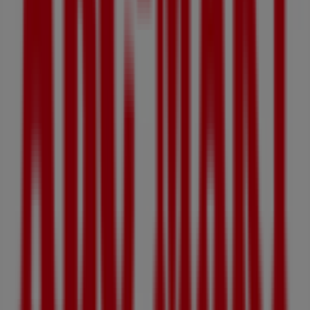
타 비즈니스
ABC마트
Tiendeo에 오신 것을 환영합니다! 최고의
할인
,
카탈로그
,
프
로모션
을 찾을 뿐만 아니라,
성남시
에서 가장 인기 있는 매장
을 발견할 수 있는 최고의 플랫폼입니다.
8월 2026
동안, 가장
유명한 브랜드 중 하나인
ABC마트
의 최신 소식뿐만 아니라,
가까운 매장의 위치와 세부 정보를 확인할 수 있습니다.
Tiendeo에서는 단순한
프로모션
과 할인뿐만 아니라, 도시 내
실제 매장에 대한 정보를 제공합니다.
ABC마트
의 카탈로그를
확인하고,
성남시
의 매장을 찾아
8월
동안 절약할 수 있는 제
품을 만나보세요. 또한, 정확한 매장 위치, 영업 시간 및 모든
세부 정보를 제공하여 보다 편리한 쇼핑 경험을 돕습니다.
성남시
에 위치한
ABC마트
매장의
할인
기회를 놓치지 마세요!
8월 2026
동안 최고의 가격을 확인하세요. Tiendeo에서는 항
상 최고의 매장과 쇼핑 옵션을 제공합니다. 지금 바로 매장과
프로모션을 확인해보세요!