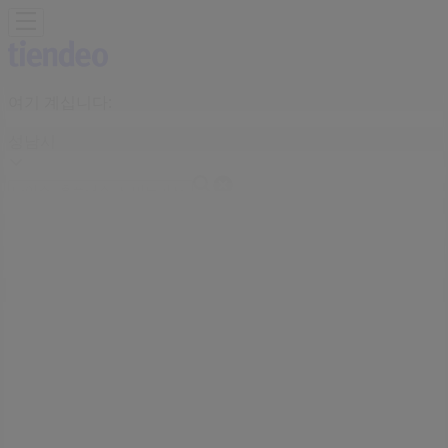
여기 계십니다:
성남시
Featured
슈퍼마켓·편의점
백화점·면세점
디지털·가전
생활용품
·서비스·가구
패션·신발·악세서리
뷰티·건강
맛집·카페
유아·장난
감
서점·문화센터·여행
자동차·용품
스포츠·레저
광고
성남시 ABC마트 - 영업시간, 매장, 전화
번호 및 주소