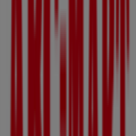
경기도 성남시 수정구 수정로 175, 107 태평동, 동일빌
딩, 성남시
174 m
성남시에 있는 패션·신발·악세서리의 기
타 비즈니스
ABC마트
Tiendeo의
ABC마트
매장에 오신 것을 환영합니다! 여기에서
패션·신발·악세서리
분야에서 유명한 브랜드인
ABC마트
의 최
신
오퍼
,
프로모션
,
카탈로그
를 확인하실 수 있습니다. 저희 매
장은
수정구 수정로 201
,
성남시
에 위치하고 있으며,
8월 2026
동안 쇼핑을 통해 절약할 수 있는 다양한 품질 좋은 제품을 만
나실 수 있습니다.