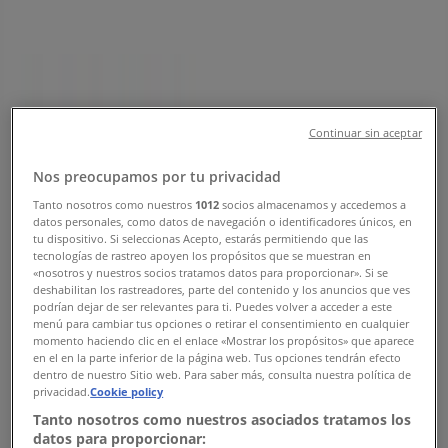
성남시의 Tiendeo
»
성남시 패션·신발·악세서리 할인 정보
»
성남시 ABC마트
»
ABC마트 | 수정구 수정로 201
Continuar sin aceptar
지도
031-698-4073
지도
031-698-4073
Nos preocupamos por tu privacidad
빠른 시일내로 ABC마트의 할인을 등록하겠습니다.
Tanto nosotros como nuestros
1012
socios almacenamos y accedemos a
datos personales, como datos de navegación o identificadores únicos, en
tu dispositivo. Si seleccionas Acepto, estarás permitiendo que las
광고
tecnologías de rastreo apoyen los propósitos que se muestran en
«nosotros y nuestros socios tratamos datos para proporcionar». Si se
deshabilitan los rastreadores, parte del contenido y los anuncios que ves
podrían dejar de ser relevantes para ti. Puedes volver a acceder a este
menú para cambiar tus opciones o retirar el consentimiento en cualquier
momento haciendo clic en el enlace «Mostrar los propósitos» que aparece
en el en la parte inferior de la página web. Tus opciones tendrán efecto
dentro de nuestro Sitio web. Para saber más, consulta nuestra política de
privacidad.
Cookie policy
Tanto nosotros como nuestros asociados tratamos los
datos para proporcionar: