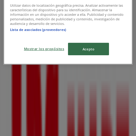
Utilizar datos de localización geográfica precisa. Analizar activamente las
características del dispositivo para su identificación. Almacenar la
información en un dispositivo y/o acceder a ella. Publicidad y contenido
personalizados, medición de publicidad y contenido, investigación de
audiencia y desarrollo de servicios.
주변 매장
Lista de asociados (proveedores)
Mostrar los propósitos
Acepto
DKNY
PANKYOYEOK-RO 146BEON-GIL, 성남시
15 m
CU
경기도 성남시 수정구 시민로205번길 34, 성남시
96 m