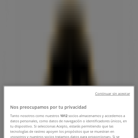
송파구의 Tiendeo
»
송파구 맛집·카페 할인 정보
»
송파구 엔젤리너스
»
송파구 엔젤리너스 매장
엔젤리너스
서울 송파구 석촌호수로 224, 송파구
1.2 km
Continuar sin aceptar
Nos preocupamos por tu privacidad
Tanto nosotros como nuestros
1012
socios almacenamos y accedemos a
datos personales, como datos de navegación o identificadores únicos, en
tu dispositivo. Si seleccionas Acepto, estarás permitiendo que las
엔젤리너스
tecnologías de rastreo apoyen los propósitos que se muestran en
«nosotros y nuestros socios tratamos datos para proporcionar». Si se