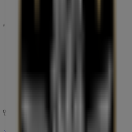
폐점
광고
엔젤리너스 송파구 카탈로그