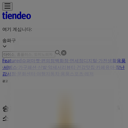
여기 계십니다:
송파구
Featured
슈퍼마켓·편의점
백화점·면세점
디지털·가전
생활용품
·서비스·가구
패션·신발·악세서리
뷰티·건강
맛집·카페
유아·장난
감
서점·문화센터·여행
자동차·용품
스포츠·레저
광고
송파구 엔젤리너스 - 영업시간, 매장, 주
소 및 전화번호