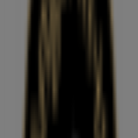
엔젤리너스
서울 송파구 중대로 109, 송파구
1.4 km
폐점
광고