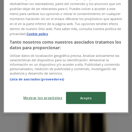
서울 송파구 신천동 29, 송파구
deshabilitan los rastreadores, parte del contenido y los anuncios que ves
podrían dejar de ser relevantes para ti. Puedes volver a acceder a este
1.4 km
menú para cambiar tus opciones o retirar el consentimiento en cualquier
momento haciendo clic en el enlace «Mostrar los propósitos» que aparece
en el en la parte inferior de la página web. Tus opciones tendrán efecto
폐점
dentro de nuestro Sitio web. Para saber más, consulta nuestra política de
privacidad.
Cookie policy
Tanto nosotros como nuestros asociados tratamos los
datos para proporcionar:
Utilizar datos de localización geográfica precisa. Analizar activamente las
características del dispositivo para su identificación. Almacenar la
엔젤리너스
información en un dispositivo y/o acceder a ella. Publicidad y contenido
personalizados, medición de publicidad y contenido, investigación de
audiencia y desarrollo de servicios.
서울 송파구 신천동 29번지, 서울특별시
Lista de asociados (proveedores)
1.4 km
폐점
Mostrar los propósitos
Acepto