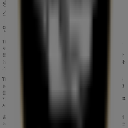
송파구에 있는 맛집·카페의 기타 비즈니
스
엔젤리너스
Tiendeo에 오신 것을 환영합니다! 최고의
할인
,
카탈로그
,
프
로모션
을 찾을 뿐만 아니라,
송파구
에서 가장 인기 있는 매장
을 발견할 수 있는 최고의 플랫폼입니다.
8월 2026
동안, 가장
유명한 브랜드 중 하나인
엔젤리너스
의 최신 소식뿐만 아니라,
가까운 매장의 위치와 세부 정보를 확인할 수 있습니다.
Tiendeo에서는 단순한
프로모션
과 할인뿐만 아니라, 도시 내
실제 매장에 대한 정보를 제공합니다.
엔젤리너스
의 카탈로그
를 확인하고,
송파구
의 매장을 찾아
8월
동안 절약할 수 있는
제품을 만나보세요. 또한, 정확한 매장 위치, 영업 시간 및 모든
세부 정보를 제공하여 보다 편리한 쇼핑 경험을 돕습니다.
송파구
에 위치한
엔젤리너스
매장의
할인
기회를 놓치지 마세
요!
8월 2026
동안 최고의 가격을 확인하세요. Tiendeo에서는