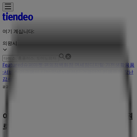
여기 계십니다:
의왕시
Featured
슈퍼마켓·편의점
백화점·면세점
디지털·가전
생활용품
·서비스·가구
패션·신발·악세서리
뷰티·건강
맛집·카페
유아·장난
감
서점·문화센터·여행
자동차·용품
스포츠·레저
광고
이마트 슈퍼마켓 | 경기도 의왕시 포도원
로 40, 의왕시 - 영업 시간 & 할인