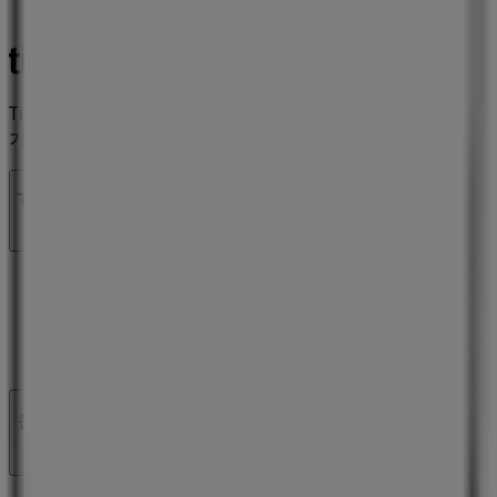
Tiendeo는 전세계적으로 현지에 적합한 쇼핑을 재창조하는
기술 기업인 Shopfully의 일원입니다.
Tiendeo
우리가 하는 일
당사 비즈니스 솔루션 알아보기
뉴스 및 미디어
채용정보
문의하기