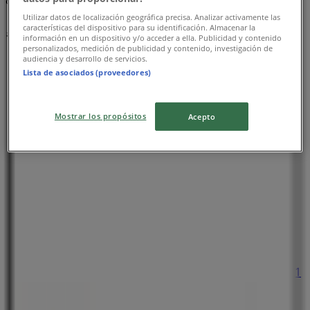
Utilizar datos de localización geográfica precisa. Analizar activamente las
주변 매장
características del dispositivo para su identificación. Almacenar la
información en un dispositivo y/o acceder a ella. Publicidad y contenido
personalizados, medición de publicidad y contenido, investigación de
audiencia y desarrollo de servicios.
Lista de asociados (proveedores)
던킨도너츠
Mostrar los propósitos
Acepto
고산로 56, 의왕시
28 m
금일 영업
세븐일레븐
경기도 의왕시 경수대로 209 의왕월드비젼제1층 제101
호 세븐일레븐, 의왕시