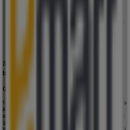
하나투어
경기 의왕시 고천동 경기도 의왕시 왕곡로1 태림빌딩 2
층, 의왕시
658 m
의왕시에 있는 슈퍼마켓·편의점의 기타
비즈니스
이마트
Tiendeo의
이마트
매장에 오신 것을 환영합니다! 여기에서
슈
퍼마켓·편의점
분야에서 유명한 브랜드인
이마트
의 최신
오
퍼
,
프로모션
,
카탈로그
를 확인하실 수 있습니다. 저희 매장은
경기도 의왕시 포도원로 40
,
의왕시
에 위치하고 있으며,
8월
2026
동안 쇼핑을 통해 절약할 수 있는 다양한 품질 좋은 제품