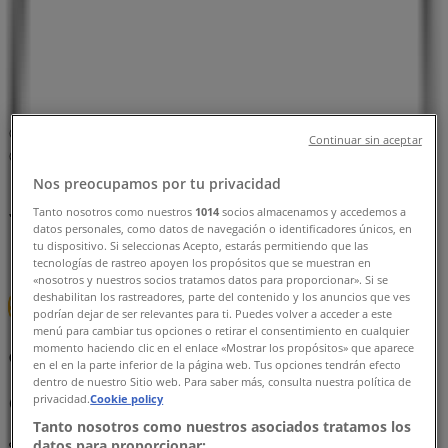
의왕시의 Tiendeo
»
의왕시 슈퍼마켓·편의점 할인 정보
»
의왕시 이마트
»
이마트 | 경기도 의왕시 포도원로 40
지도
0314525501
Continuar sin aceptar
지도
0314525501
Nos preocupamos por tu privacidad
의왕시 이마트 할인 정보
Tanto nosotros como nuestros
1014
socios almacenamos y accedemos a
datos personales, como datos de navegación o identificadores únicos, en
tu dispositivo. Si seleccionas Acepto, estarás permitiendo que las
tecnologías de rastreo apoyen los propósitos que se muestran en
«nosotros y nuestros socios tratamos datos para proporcionar». Si se
deshabilitan los rastreadores, parte del contenido y los anuncios que ves
podrían dejar de ser relevantes para ti. Puedes volver a acceder a este
menú para cambiar tus opciones o retirar el consentimiento en cualquier
momento haciendo clic en el enlace «Mostrar los propósitos» que aparece
이마트
en el en la parte inferior de la página web. Tus opciones tendrán efecto
dentro de nuestro Sitio web. Para saber más, consulta nuestra política de
privacidad.
Cookie policy
이마트 전단지
Tanto nosotros como nuestros asociados tratamos los
datos para proporcionar:
8. 13. 일까지 유효