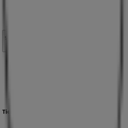
마케팅 및 비즈니스 요청
잘못 위치된 매장
주간 광고 피드백
기술 문제 및 일반 피드백
인덱스
브랜드
로컬 브랜드
매장
주변 매장
제품
현지 제품
도시
Tiendeo 앱 다운로드