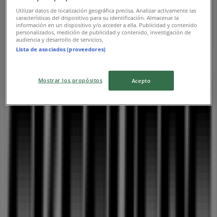
Utilizar datos de localización geográfica precisa. Analizar activamente las
características del dispositivo para su identificación. Almacenar la
주변 매장
información en un dispositivo y/o acceder a ella. Publicidad y contenido
personalizados, medición de publicidad y contenido, investigación de
audiencia y desarrollo de servicios.
Lista de asociados (proveedores)
엔젤리너스
Mostrar los propósitos
Acepto
충남 아산시 배방읍 광장로 198, 아산시
162 m
폐점
코웨이
충청남도 아산시 배방읍 광장로 210번, 아산시