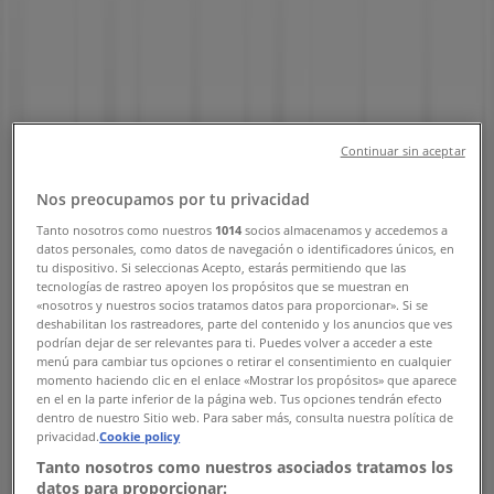
천안시의 Tiendeo
»
천안시 패션·신발·악세서리 할인 정보
»
천안시 스케쳐스
»
스케쳐스 | 서북구 불당동 521-3
지도
0414129693
Continuar sin aceptar
지도
0414129693
Nos preocupamos por tu privacidad
천안시 스케쳐스 할인 정보
Tanto nosotros como nuestros
1014
socios almacenamos y accedemos a
datos personales, como datos de navegación o identificadores únicos, en
tu dispositivo. Si seleccionas Acepto, estarás permitiendo que las
tecnologías de rastreo apoyen los propósitos que se muestran en
«nosotros y nuestros socios tratamos datos para proporcionar». Si se
deshabilitan los rastreadores, parte del contenido y los anuncios que ves
podrían dejar de ser relevantes para ti. Puedes volver a acceder a este
menú para cambiar tus opciones o retirar el consentimiento en cualquier
momento haciendo clic en el enlace «Mostrar los propósitos» que aparece
스케쳐스
en el en la parte inferior de la página web. Tus opciones tendrán efecto
dentro de nuestro Sitio web. Para saber más, consulta nuestra política de
privacidad.
Cookie policy
Kids Review Event
Tanto nosotros como nuestros asociados tratamos los
datos para proporcionar:
8. 31. 일까지 유효