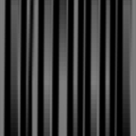
162 m
궁중비책
배방읍 장재리 13-1, 아산시
175 m
세븐일레븐
충남 아산시 배방읍 장재리 13-1 롯데마트아산점, 아산
시
175 m