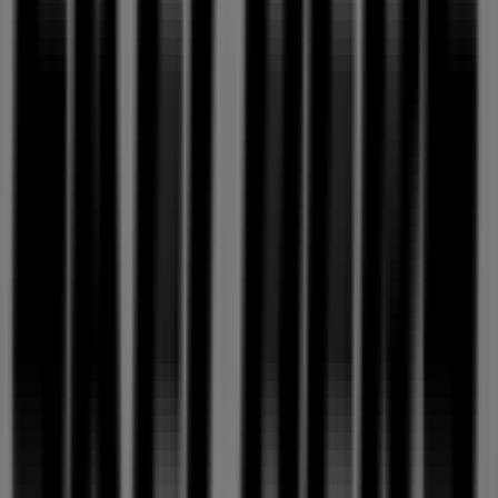
토니모리
배방읍 장재리 13-1 롯데마트1층, 아산시
175 m
천안시에 있는 패션·신발·악세서리의 기
타 비즈니스
스케쳐스
Tiendeo의
스케쳐스
매장에 오신 것을 환영합니다! 여기에서
패션·신발·악세서리
분야에서 유명한 브랜드인
스케쳐스
의 최
신
오퍼
,
프로모션
,
카탈로그
를 확인하실 수 있습니다. 저희 매
장은
서북구 불당동 521-3
,
천안시
에 위치하고 있으며,
8월
2026
동안 쇼핑을 통해 절약할 수 있는 다양한 품질 좋은 제품