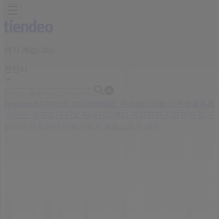
여기 계십니다:
천안시
Featured
슈퍼마켓·편의점
백화점·면세점
디지털·가전
생활용품
·서비스·가구
패션·신발·악세서리
뷰티·건강
맛집·카페
유아·장난
감
서점·문화센터·여행
자동차·용품
스포츠·레저
광고
스케쳐스 저장 | 서북구 불당동 521-3, 천
안시 - 영업 시간 & 할인