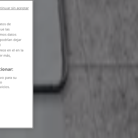
tinuar sin aceptar
atos de
que las
amos datos
 podrían dejar
l
ece en el en la
er más,
ionar:
ivo para su
do
vicios.