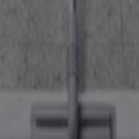
서비스·가구
패션·신발·악세서리
뷰티·건강
맛집·카페
유아·장난감