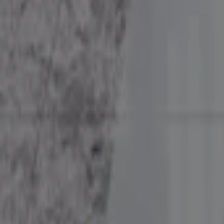
장인가구
모닝글로리
일룸
알파
까사미아
양키캔들
알레르망
한국도자기
노송가구
시몬스
디자인벤처스