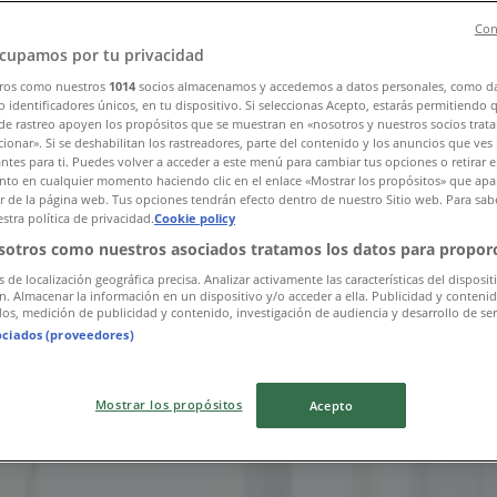
Con
cupamos por tu privacidad
ros como nuestros
1014
socios almacenamos y accedemos a datos personales, como d
 identificadores únicos, en tu dispositivo. Si seleccionas Acepto, estarás permitiendo 
de rastreo apoyen los propósitos que se muestran en «nosotros y nuestros socios trat
ionar». Si se deshabilitan los rastreadores, parte del contenido y los anuncios que ves
antes para ti. Puedes volver a acceder a este menú para cambiar tus opciones o retirar e
매장
to en cualquier momento haciendo clic en el enlace «Mostrar los propósitos» que apar
or de la página web. Tus opciones tendrán efecto dentro de nuestro Sitio web. Para sab
stra política de privacidad.
Cookie policy
sotros como nuestros asociados tratamos los datos para proporc
s de localización geográfica precisa. Analizar activamente las características del disposit
ón. Almacenar la información en un dispositivo y/o acceder a ella. Publicidad y conteni
os, medición de publicidad y contenido, investigación de audiencia y desarrollo de ser
ociados (proveedores)
Mostrar los propósitos
Acepto