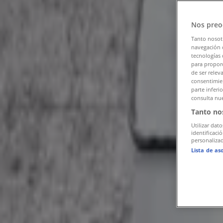
팔로우하여 할인 혜택을 받으세요
Nos preo
Tiendeo
»
가까운 지역의 생활용품·서비스·가구 제안
»
Tanto nosot
navegación o
tecnologías 
시몬스
para proporc
de ser relev
해당 도시의 다른 생활용품·서비스·가구 
consentimien
parte inferi
consulta nue
다이소
Tanto no
한샘
Utilizar dato
identificaci
personalizad
크린토피아
Lista de as
이케아
아트박스
무인양품
에이스침대