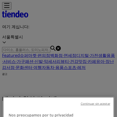
여기 계십니다:
서울특별시
Featured
슈퍼마켓·편의점
백화점·면세점
디지털·가전
생활용품
·서비스·가구
패션·신발·악세서리
뷰티·건강
맛집·카페
유아·장난
감
서점·문화센터·여행
자동차·용품
스포츠·레저
광고
배터리 할인 및 이벤트 (0)
Continuar sin aceptar
Tiendeo
»
Nos preocupamos por tu privacidad