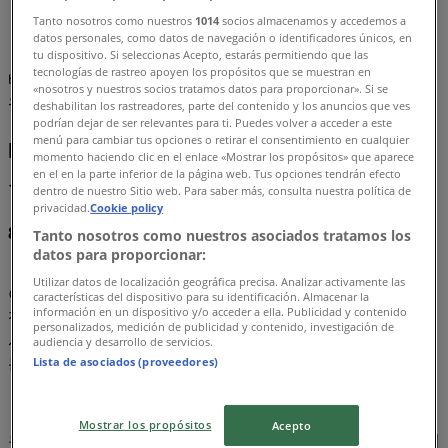
할인
»
Tanto nosotros como nuestros
1014
socios almacenamos y accedemos a
배터리
datos personales, como datos de navegación o identificadores únicos, en
tu dispositivo. Si seleccionas Acepto, estarás permitiendo que las
tecnologías de rastreo apoyen los propósitos que se muestran en
빠른 시일내로배터리의 할인을 등록하겠습니다. 제품을 보기
«nosotros y nuestros socios tratamos datos para proporcionar». Si se
위해 매장을 방문하세여.
deshabilitan los rastreadores, parte del contenido y los anuncios que ves
podrían dejar de ser relevantes para ti. Puedes volver a acceder a este
menú para cambiar tus opciones o retirar el consentimiento en cualquier
배터리 할인 및 이벤트 정보를 마음에 드
momento haciendo clic en el enlace «Mostrar los propósitos» que aparece
en el en la parte inferior de la página web. Tus opciones tendrán efecto
실 수 있습니다.
dentro de nuestro Sitio web. Para saber más, consulta nuestra política de
privacidad.
Cookie policy
8월 2026에 배터리의 최고의 오퍼를 찾아보세요!
Tanto nosotros como nuestros asociados tratamos los
datos para proporcionar:
Utilizar datos de localización geográfica precisa. Analizar activamente las
이번 8월 2026 월, 우리는 페루 전역에서 가장 매력적이고 경
características del dispositivo para su identificación. Almacenar la
información en un dispositivo y/o acceder a ella. Publicidad y contenido
쟁력 있는 배터리 오퍼를 제공하게 되어 기쁩니다. Tiendeo에
personalizados, medición de publicidad y contenido, investigación de
서는 카테고리에서 필요하신 상품을 최상의 가격으로 제공하
audiencia y desarrollo de servicios.
는 것을 목표로 하고 있습니다.
Lista de asociados (proveedores)
Mostrar los propósitos
Acepto
우리는 쇼핑을 최대한 활용하는 것의 중요성을 잘 알고 있습니