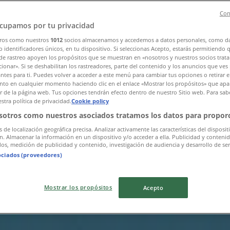
Con
cupamos por tu privacidad
ros como nuestros
1012
socios almacenamos y accedemos a datos personales, como d
 identificadores únicos, en tu dispositivo. Si seleccionas Acepto, estarás permitiendo 
de rastreo apoyen los propósitos que se muestran en «nosotros y nuestros socios trat
ionar». Si se deshabilitan los rastreadores, parte del contenido y los anuncios que ves
antes para ti. Puedes volver a acceder a este menú para cambiar tus opciones o retirar e
to en cualquier momento haciendo clic en el enlace «Mostrar los propósitos» que apar
or de la página web. Tus opciones tendrán efecto dentro de nuestro Sitio web. Para sab
stra política de privacidad.
Cookie policy
sotros como nuestros asociados tratamos los datos para proporc
s de localización geográfica precisa. Analizar activamente las características del disposit
ón. Almacenar la información en un dispositivo y/o acceder a ella. Publicidad y conteni
os, medición de publicidad y contenido, investigación de audiencia y desarrollo de ser
ociados (proveedores)
Mostrar los propósitos
Acepto