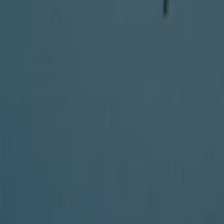
미키하우스
목동916, 5층, 양천구
15.0 km
금일 영업
미키하우스 서초구 — 매장과 영업시간
서초구 유아·장난감 다른 카탈로그
-3 요일들
봉쁘앙