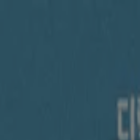
여기 계십니다:
서초구
Featured
슈퍼마켓·편의점
백화점·면세점
디지털·가전
생활용품·
광고
서초구 미키하우스 - 할인, 매장 및 쿠폰