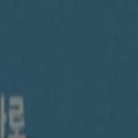
서점·문화센터·여행
자동차·용품
스포츠·레저