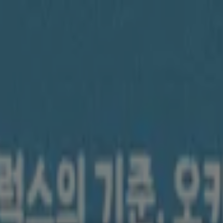
서비스·가구
패션·신발·악세서리
뷰티·건강
맛집·카페
유아·장난감