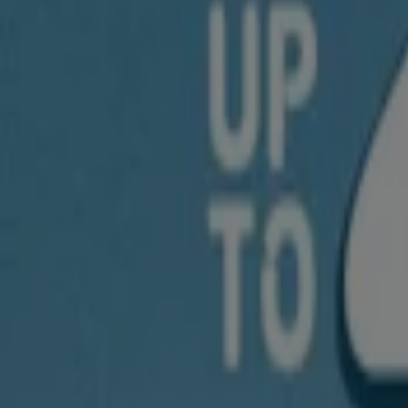
빠른 시일내로 미키하우스의 할인을 등록하겠습니다.
광고
{"numCatalogs":0}
일정 및 주소 미키하우스
미키하우스
반포동 19-3, 서초구
4.1 km
금일 영업