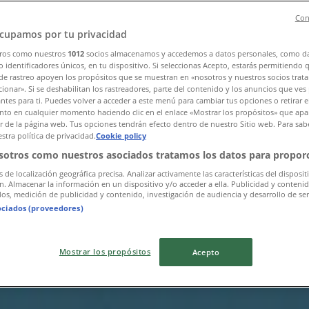
Con
cupamos por tu privacidad
ros como nuestros
1012
socios almacenamos y accedemos a datos personales, como d
 identificadores únicos, en tu dispositivo. Si seleccionas Acepto, estarás permitiendo 
de rastreo apoyen los propósitos que se muestran en «nosotros y nuestros socios trat
ionar». Si se deshabilitan los rastreadores, parte del contenido y los anuncios que ves
antes para ti. Puedes volver a acceder a este menú para cambiar tus opciones o retirar e
펴보세요
to en cualquier momento haciendo clic en el enlace «Mostrar los propósitos» que apar
or de la página web. Tus opciones tendrán efecto dentro de nuestro Sitio web. Para sab
stra política de privacidad.
Cookie policy
sotros como nuestros asociados tratamos los datos para proporc
s de localización geográfica precisa. Analizar activamente las características del disposit
ón. Almacenar la información en un dispositivo y/o acceder a ella. Publicidad y conteni
os, medición de publicidad y contenido, investigación de audiencia y desarrollo de ser
ociados (proveedores)
Mostrar los propósitos
Acepto