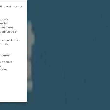
tinuar sin aceptar
atos de
que las
amos datos
 podrían dejar
l
ece en el en la
er más,
ionar:
ivo para su
do
vicios.