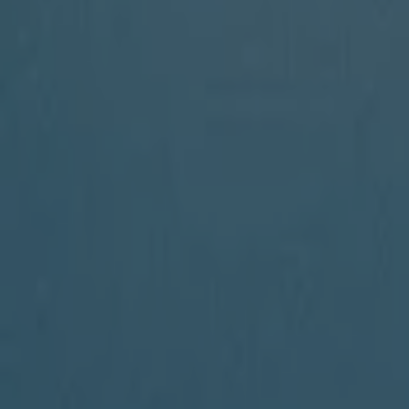
Get 40% To 50% Off On Selected Items
8. 10. 일까지 유효
서초구
뽀로로 파크·키즈카페
뽀타의 바다특공대, 월미도 상륙 작전!
8. 31. 일까지 유효
서초구
마마스앤파파스
6월 특별 할인 쿠폰 발행
8. 14. 일까지 유효
서초구