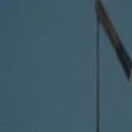
미키하우스
영등포동4가 434-5, 7층, 영등포구
12.0 km
금일 영업
미키하우스
분당구 서현동 263, 6층, 성남시
12.9 km
금일 영업