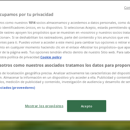
Con
cupamos por tu privacidad
ros como nuestros
1014
socios almacenamos y accedemos a datos personales, como d
 identificadores únicos, en tu dispositivo. Si seleccionas Acepto, estarás permitiendo 
de rastreo apoyen los propósitos que se muestran en «nosotros y nuestros socios trat
ionar». Si se deshabilitan los rastreadores, parte del contenido y los anuncios que ves
antes para ti. Puedes volver a acceder a este menú para cambiar tus opciones o retirar e
살펴보세요
to en cualquier momento haciendo clic en el enlace «Mostrar los propósitos» que apar
or de la página web. Tus opciones tendrán efecto dentro de nuestro Sitio web. Para sab
stra política de privacidad.
Cookie policy
sotros como nuestros asociados tratamos los datos para proporc
s de localización geográfica precisa. Analizar activamente las características del disposit
ón. Almacenar la información en un dispositivo y/o acceder a ella. Publicidad y conteni
os, medición de publicidad y contenido, investigación de audiencia y desarrollo de ser
ociados (proveedores)
Mostrar los propósitos
Acepto