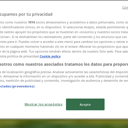
Con
cupamos por tu privacidad
ros como nuestros
1014
socios almacenamos y accedemos a datos personales, como d
 identificadores únicos, en tu dispositivo. Si seleccionas Acepto, estarás permitiendo 
de rastreo apoyen los propósitos que se muestran en «nosotros y nuestros socios trat
ionar». Si se deshabilitan los rastreadores, parte del contenido y los anuncios que ves
antes para ti. Puedes volver a acceder a este menú para cambiar tus opciones o retirar e
요
to en cualquier momento haciendo clic en el enlace «Mostrar los propósitos» que apar
or de la página web. Tus opciones tendrán efecto dentro de nuestro Sitio web. Para sab
stra política de privacidad.
Cookie policy
sotros como nuestros asociados tratamos los datos para proporc
s de localización geográfica precisa. Analizar activamente las características del disposit
ón. Almacenar la información en un dispositivo y/o acceder a ella. Publicidad y conteni
os, medición de publicidad y contenido, investigación de audiencia y desarrollo de ser
ociados (proveedores)
Mostrar los propósitos
Acepto