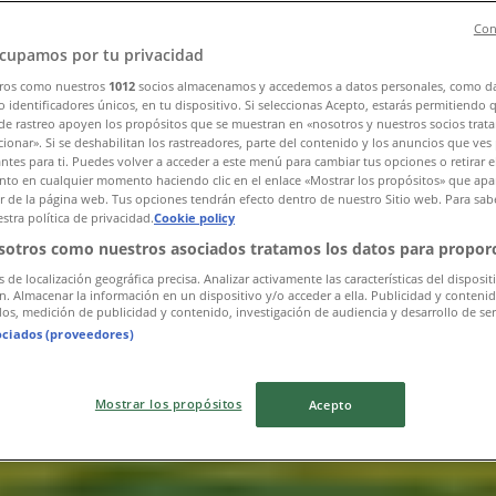
Con
cupamos por tu privacidad
ros como nuestros
1012
socios almacenamos y accedemos a datos personales, como d
 identificadores únicos, en tu dispositivo. Si seleccionas Acepto, estarás permitiendo 
de rastreo apoyen los propósitos que se muestran en «nosotros y nuestros socios trat
ionar». Si se deshabilitan los rastreadores, parte del contenido y los anuncios que ves
antes para ti. Puedes volver a acceder a este menú para cambiar tus opciones o retirar e
세요
to en cualquier momento haciendo clic en el enlace «Mostrar los propósitos» que apar
or de la página web. Tus opciones tendrán efecto dentro de nuestro Sitio web. Para sab
stra política de privacidad.
Cookie policy
sotros como nuestros asociados tratamos los datos para proporc
s de localización geográfica precisa. Analizar activamente las características del disposit
ón. Almacenar la información en un dispositivo y/o acceder a ella. Publicidad y conteni
os, medición de publicidad y contenido, investigación de audiencia y desarrollo de ser
ociados (proveedores)
Mostrar los propósitos
Acepto