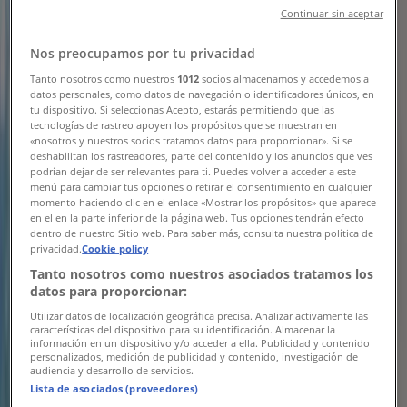
Continuar sin aceptar
Nos preocupamos por tu privacidad
Tanto nosotros como nuestros
1012
socios almacenamos y accedemos a
datos personales, como datos de navegación o identificadores únicos, en
tu dispositivo. Si seleccionas Acepto, estarás permitiendo que las
tecnologías de rastreo apoyen los propósitos que se muestran en
{"numCatalogs":0}
«nosotros y nuestros socios tratamos datos para proporcionar». Si se
deshabilitan los rastreadores, parte del contenido y los anuncios que ves
podrían dejar de ser relevantes para ti. Puedes volver a acceder a este
일정 및 주소 헤지스
menú para cambiar tus opciones o retirar el consentimiento en cualquier
momento haciendo clic en el enlace «Mostrar los propósitos» que aparece
en el en la parte inferior de la página web. Tus opciones tendrán efecto
dentro de nuestro Sitio web. Para saber más, consulta nuestra política de
privacidad.
Cookie policy
Tanto nosotros como nuestros asociados tratamos los
datos para proporcionar:
헤지스
Utilizar datos de localización geográfica precisa. Analizar activamente las
의정부동 평화로 525번지, 의정부시
características del dispositivo para su identificación. Almacenar la
información en un dispositivo y/o acceder a ella. Publicidad y contenido
personalizados, medición de publicidad y contenido, investigación de
697 m
audiencia y desarrollo de servicios.
Lista de asociados (proveedores)