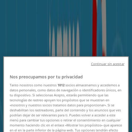
Tiendeo
»
가까운 지역의 스포츠·레저 제안
»
르꼬끄
해당 도시의 다른 스포츠·레저 매장
르꼬끄 혜택을 간단히 살펴보세요
Continuar sin aceptar
Nos preocupamos por tu privacidad
르꼬끄 혜택 카탈로그:
1
Tanto nosotros como nuestros
1012
socios almacenamos y accedemos a
datos personales, como datos de navegación o identificadores únicos, en
카테고리:
스포츠·레저
tu dispositivo. Si seleccionas Acepto, estarás permitiendo que las
tecnologías de rastreo apoyen los propósitos que se muestran en
«nosotros y nuestros socios tratamos datos para proporcionar». Si se
가장 최근 혜택:
2026. 7. 30.
deshabilitan los rastreadores, parte del contenido y los anuncios que ves
podrían dejar de ser relevantes para ti. Puedes volver a acceder a este
menú para cambiar tus opciones o retirar el consentimiento en cualquier
momento haciendo clic en el enlace «Mostrar los propósitos» que aparece
en el en la parte inferior de la página web. Tus opciones tendrán efecto