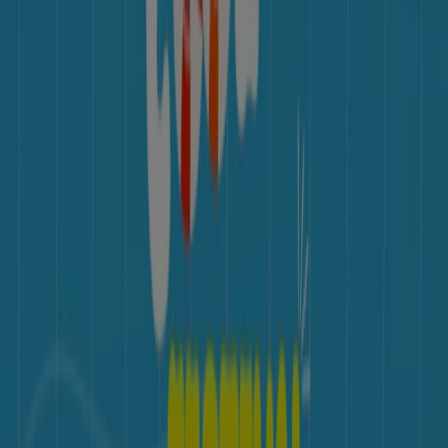
택을 확인할 수 있습니다.
스포츠·레저
분야에서 가장 잘 알려
진 브랜드 중 하나입니다.
당사 플랫폼에서는 놀라운
프로모션
과 함께 다양한 제품을 발
견하여 쇼핑 비용을 절약할 수 있습니다.
르꼬끄
카탈로그를
살펴보고
8월
동안 제공되는 독점 혜택을 놓치지 마세요. 또
한, 할인 캠페인, 재고 정리 세일, 계절별 최신 정보를 제공합니
다.
르꼬끄
의
할인
및 프로모션을 최대한 활용하고,
8월 2026
동
안 가격 및 제품 업데이트 정보를 확인하세요. Tiendeo에서
최고의 쇼핑 기회를 만나보세요!
귀하의 도시에서 르꼬끄 카탈로그 찾기
서울특별시의 르꼬끄
수원시의 르꼬끄
성남시의 르꼬끄
창원시의 르꼬끄
고양시의 르꼬끄
강남구의 르꼬끄
청
주시의 르꼬끄
용인시의 르꼬끄
부천시의 르꼬끄
천안시
의 르꼬끄
전주시의 르꼬끄
안산시의 르꼬끄
도시 더 보기