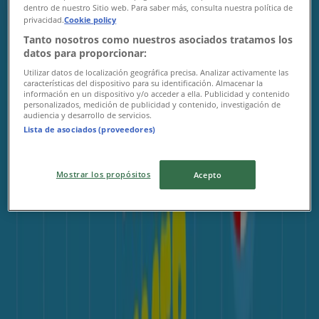
dentro de nuestro Sitio web. Para saber más, consulta nuestra política de
privacidad.
Cookie policy
르꼬끄
Tanto nosotros como nuestros asociados tratamos los
datos para proporcionar:
All Of TShirt
Utilizar datos de localización geográfica precisa. Analizar activamente las
características del dispositivo para su identificación. Almacenar la
8. 11. 일까지 유효
información en un dispositivo y/o acceder a ella. Publicidad y contenido
personalizados, medición de publicidad y contenido, investigación de
{"numCatalogs":1}
audiencia y desarrollo de servicios.
Lista de asociados (proveedores)
다른 사용자들도 이 카탈로그를 보았습니
다
Mostrar los propósitos
Acepto
캘러웨이
2026 Callaway Softgoods Catalog
12. 31. 일까지 유효