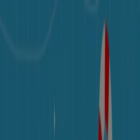
여기 계십니다:
서울특별시
Featured
슈퍼마켓·편의점
백화점·면세점
디지털·가전
생활용품
·서비스·가구
패션·신발·악세서리
뷰티·건강
맛집·카페
유아·장난
감
서점·문화센터·여행
자동차·용품
스포츠·레저
광고
르꼬끄 - 카탈로그 및 할인
팔로우하여 할인 혜택을 받으세요