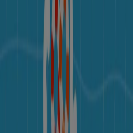
스포츠·레저 의 기타 사업
르꼬끄 혜택을 간단히 살펴보세요
르꼬끄 혜택 카탈로그:
1
카테고리:
스포츠·레저
가장 최근 혜택:
2026. 7. 30.
르꼬끄 할인 및 이벤트 정보를 마음에 드
실 수 있습니다.
Tiendeo에 오신 것을 환영합니다!
스포츠·레저
의 최고의
할
인
,
카탈로그
,
프로모션
을 찾을 수 있는 완벽한 장소입니다.
8
월 2026
동안 Tiendeo에서는
르꼬끄
의 최신 소식과 할인 혜