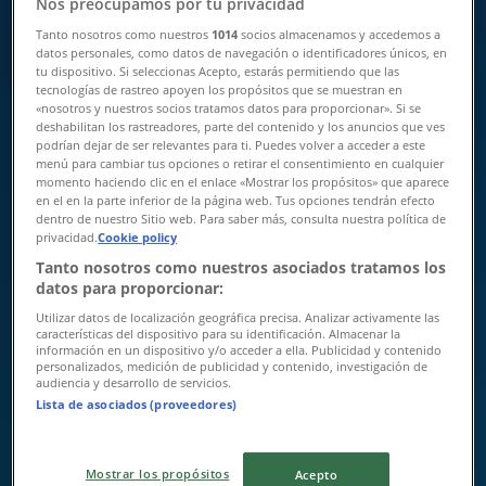
Nos preocupamos por tu privacidad
Tanto nosotros como nuestros
1014
socios almacenamos y accedemos a
datos personales, como datos de navegación o identificadores únicos, en
tu dispositivo. Si seleccionas Acepto, estarás permitiendo que las
tecnologías de rastreo apoyen los propósitos que se muestran en
«nosotros y nuestros socios tratamos datos para proporcionar». Si se
deshabilitan los rastreadores, parte del contenido y los anuncios que ves
{"numCatalogs":0}
podrían dejar de ser relevantes para ti. Puedes volver a acceder a este
menú para cambiar tus opciones o retirar el consentimiento en cualquier
일정 및 주소 한샘
momento haciendo clic en el enlace «Mostrar los propósitos» que aparece
en el en la parte inferior de la página web. Tus opciones tendrán efecto
dentro de nuestro Sitio web. Para saber más, consulta nuestra política de
privacidad.
Cookie policy
Tanto nosotros como nuestros asociados tratamos los
한샘
datos para proporcionar:
Utilizar datos de localización geográfica precisa. Analizar activamente las
경상남도 창원시 성산구 원이대로 730, 3층 (상남동 대
características del dispositivo para su identificación. Almacenar la
동백화점), 창원시
información en un dispositivo y/o acceder a ella. Publicidad y contenido
personalizados, medición de publicidad y contenido, investigación de
audiencia y desarrollo de servicios.
1.5 km
Lista de asociados (proveedores)
금일 영업
Mostrar los propósitos
Acepto