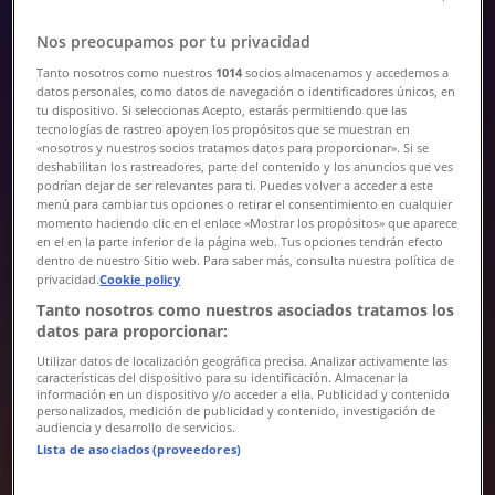
Nos preocupamos por tu privacidad
Tanto nosotros como nuestros
1014
socios almacenamos y accedemos a
datos personales, como datos de navegación o identificadores únicos, en
tu dispositivo. Si seleccionas Acepto, estarás permitiendo que las
tecnologías de rastreo apoyen los propósitos que se muestran en
«nosotros y nuestros socios tratamos datos para proporcionar». Si se
deshabilitan los rastreadores, parte del contenido y los anuncios que ves
podrían dejar de ser relevantes para ti. Puedes volver a acceder a este
menú para cambiar tus opciones o retirar el consentimiento en cualquier
{"numCatalogs":0}
momento haciendo clic en el enlace «Mostrar los propósitos» que aparece
en el en la parte inferior de la página web. Tus opciones tendrán efecto
일정 및 주소 호식이두마리치킨
dentro de nuestro Sitio web. Para saber más, consulta nuestra política de
privacidad.
Cookie policy
Tanto nosotros como nuestros asociados tratamos los
datos para proporcionar:
Utilizar datos de localización geográfica precisa. Analizar activamente las
호식이두마리치킨
características del dispositivo para su identificación. Almacenar la
información en un dispositivo y/o acceder a ella. Publicidad y contenido
경상남도 창원시 의창구 신사로 (신월동), 창원시
personalizados, medición de publicidad y contenido, investigación de
audiencia y desarrollo de servicios.
1.0 km
Lista de asociados (proveedores)