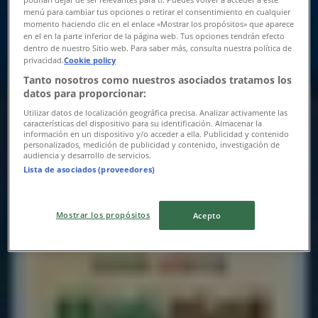
menú para cambiar tus opciones o retirar el consentimiento en cualquier
8. 31. 일까지 유효
momento haciendo clic en el enlace «Mostrar los propósitos» que aparece
en el en la parte inferior de la página web. Tus opciones tendrán efecto
dentro de nuestro Sitio web. Para saber más, consulta nuestra política de
privacidad.
Cookie policy
Tanto nosotros como nuestros asociados tratamos los
GS25
datos para proporcionar:
Utilizar datos de localización geográfica precisa. Analizar activamente las
고금리 적금 챌린지 OPEN
características del dispositivo para su identificación. Almacenar la
información en un dispositivo y/o acceder a ella. Publicidad y contenido
personalizados, medición de publicidad y contenido, investigación de
9. 30. 일까지 유효
303 m - 광주광역시
audiencia y desarrollo de servicios.
Lista de asociados (proveedores)
GS25
Mostrar los propósitos
Acepto
6월 ❝고향사랑기부 EVENT
8. 31. 일까지 유효
303 m - 광주광역시