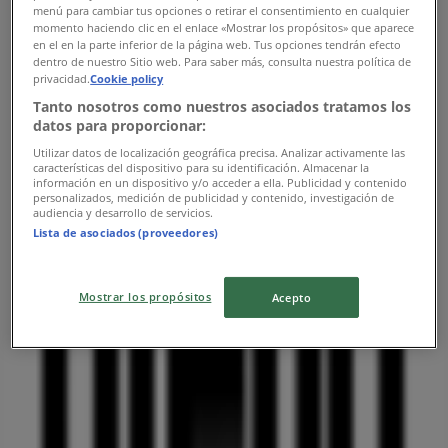
부천시
menú para cambiar tus opciones o retirar el consentimiento en cualquier
momento haciendo clic en el enlace «Mostrar los propósitos» que aparece
745 m
en el en la parte inferior de la página web. Tus opciones tendrán efecto
dentro de nuestro Sitio web. Para saber más, consulta nuestra política de
privacidad.
Cookie policy
Tanto nosotros como nuestros asociados tratamos los
datos para proporcionar:
Utilizar datos de localización geográfica precisa. Analizar activamente las
아레나
características del dispositivo para su identificación. Almacenar la
información en un dispositivo y/o acceder a ella. Publicidad y contenido
경기 부천시 길주로 300 (중동, 롯데백화점중동점) 7F,
personalizados, medición de publicidad y contenido, investigación de
audiencia y desarrollo de servicios.
부천시
Lista de asociados (proveedores)
819 m
Mostrar los propósitos
Acepto
아레나
인천 부평구 경원대로 1277 (산곡동, 2001아울렛부평
점), 부평구