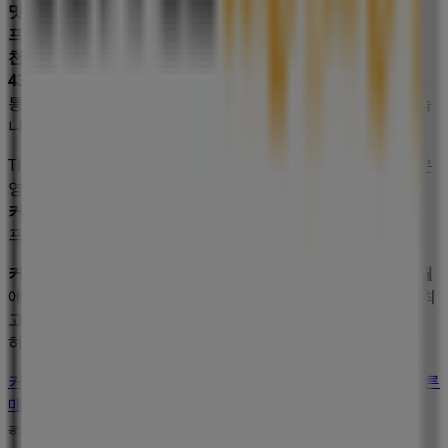
맛집·카페
분야에서 유명한 브랜드인
커피마마
의 최신
오퍼
,
프로모션
,
카탈로그
를 확인하실 수 있습니다. 저희 매장은
인
천광역시 부평구 부평동 /td> /tr> tr> th>전화/th> td>02-
434-2966
,
부평구
에 위치하고 있으며,
8월 2026
동안 쇼핑을
통해 절약할 수 있는 다양한 품질 좋은 제품을 만나실 수 있습
니다.
Tiendeo에서는
커피마마
에 관한 최신 정보를 제공합니다. 운
영 시간, 독점 오퍼, 매장의 정확한 위치를 확인할 수 있으며,
커피마마
의 최신 카탈로그를 통해
맛집·카페
제품에서 최신
프로모션과 할인 혜택을 받을 수 있습니다.
커피마마
매장에 방문하여 완벽한 쇼핑 경험을 즐기세요.
8월
에 제공되는 프로모션을 탐색하고,
부평구
에서
커피마마
의 최
고의 오퍼를 놓치지 마세요. 지금 방문하여 바로 절약을 시작
하세요!
커피마마 에 대한 더 많은 정보
부평구에 있는 커피마마의 다른
매장 보기
광고