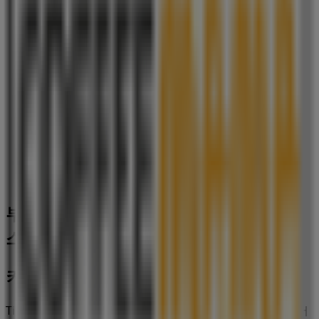
93 m
커피마마
인천광역시 부평구 부평동 /td> /tr> tr> th>전화/th>
td>02-434-2966, 부평구
110 m
부평구에 있는 맛집·카페의 기타 비즈니
스
커피마마
Tiendeo의
커피마마
매장에 오신 것을 환영합니다! 여기에서