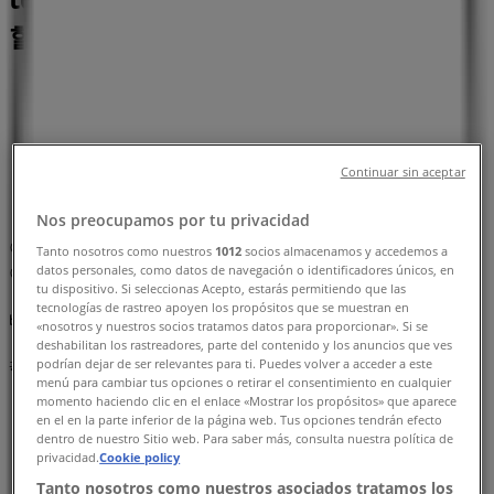
할인
부평구의 Tiendeo
»
부평구 맛집·카페 할인 정보
»
부평구 커피마마
»
Continuar sin aceptar
커피마마 | 인천광역시 부평구 부평동 /td> /tr> tr> th>
전화/th> td>02-434-2966
Nos preocupamos por tu privacidad
지도
Tanto nosotros como nuestros
1012
socios almacenamos y accedemos a
datos personales, como datos de navegación o identificadores únicos, en
지도
tu dispositivo. Si seleccionas Acepto, estarás permitiendo que las
tecnologías de rastreo apoyen los propósitos que se muestran en
빠른 시일내로 커피마마의 할인을 등록하겠습니다.
«nosotros y nuestros socios tratamos datos para proporcionar». Si se
deshabilitan los rastreadores, parte del contenido y los anuncios que ves
podrían dejar de ser relevantes para ti. Puedes volver a acceder a este
광고
menú para cambiar tus opciones o retirar el consentimiento en cualquier
momento haciendo clic en el enlace «Mostrar los propósitos» que aparece
en el en la parte inferior de la página web. Tus opciones tendrán efecto
dentro de nuestro Sitio web. Para saber más, consulta nuestra política de
privacidad.
Cookie policy
Tanto nosotros como nuestros asociados tratamos los