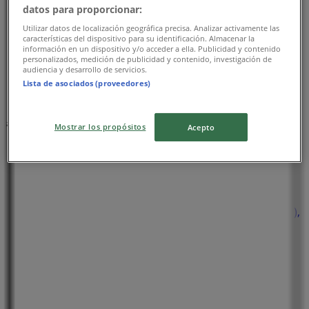
datos para proporcionar:
Utilizar datos de localización geográfica precisa. Analizar activamente las
características del dispositivo para su identificación. Almacenar la
información en un dispositivo y/o acceder a ella. Publicidad y contenido
personalizados, medición de publicidad y contenido, investigación de
audiencia y desarrollo de servicios.
Lista de asociados (proveedores)
주변 매장
Mostrar los propósitos
Acepto
GS25
인천 부평구 부평대로63번길24-1, 1층 (부평동 529-73),
부평구
23 m