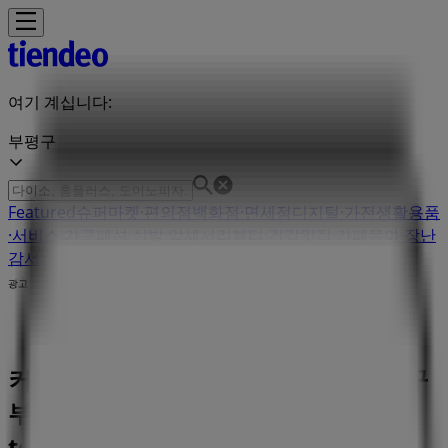
여기 계십니다:
부평구
Featured
슈퍼마켓·편의점
백화점·면세점
디지털·가전
생활용품
·서비스·가구
패션·신발·악세서리
뷰티·건강
맛집·카페
유아·장난
감
서점·문화센터·여행
자동차·용품
스포츠·레저
광고
커피마마 레스토랑 | 인천광역시 부평구
부평동 /td> /tr> tr> th>전화/th>
td>02-434-2966, 부평구 - 영업 시간 &