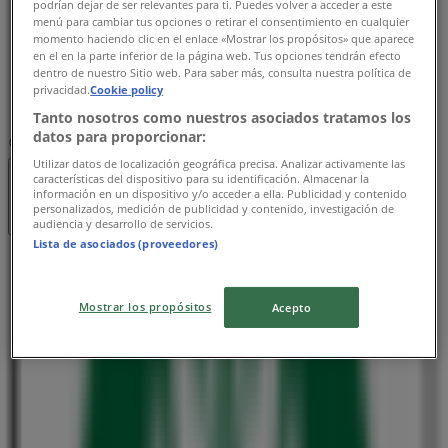
podrían dejar de ser relevantes para ti. Puedes volver a acceder a este
07:00 - 23:00
menú para cambiar tus opciones o retirar el consentimiento en cualquier
금요일
momento haciendo clic en el enlace «Mostrar los propósitos» que aparece
en el en la parte inferior de la página web. Tus opciones tendrán efecto
07:00 - 23:00
dentro de nuestro Sitio web. Para saber más, consulta nuestra política de
토요일
privacidad.
Cookie policy
08:00 - 23:00
Tanto nosotros como nuestros asociados tratamos los
datos para proporcionar:
지도
02-758-8469
Utilizar datos de localización geográfica precisa. Analizar activamente las
características del dispositivo para su identificación. Almacenar la
금일 영업
까지 23:00
información en un dispositivo y/o acceder a ella. Publicidad y contenido
personalizados, medición de publicidad y contenido, investigación de
audiencia y desarrollo de servicios.
Lista de asociados (proveedores)
일요일
08:00 - 23:00
월요일
Mostrar los propósitos
Acepto
07:00 - 23:00
화요일
07:00 - 23:00
수요일
07:00 - 23:00
목요일