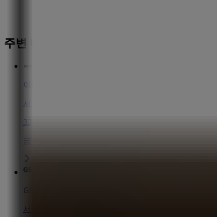
주변 매장
이디야
서울 양천구 신정동 922-17, 양천구
32 m
금일 영업
GS25
서울 양천구 오목로153 (신정동 922-16), 양천구