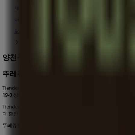
세븐일레븐
서울 양천구 오목로 154 1층, 양천구
64 m
양천구에 있는 맛집·카페의 기타 비즈니스
뚜레쥬르
Tiendeo의
뚜레쥬르
매장에 오신 것을 환영합니다! 여기에서
19-0 상가 102호
,
양천구
에 위치하고 있으며,
8월 2026
동안 쇼
Tiendeo에서는
뚜레쥬르
에 관한 최신 정보를 제공합니다. 운영
과 할인 혜택을 받을 수 있습니다.
뚜레쥬르
매장에 방문하여 완벽한 쇼핑 경험을 즐기세요.
8월
에