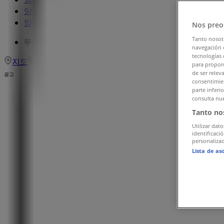
양천구 맛집·카페 할인 정보
»
양천구 뚜레쥬르
»
Nos preo
Tanto nosot
뚜레쥬르 | 오목로5길 19-0 상가 102호
navegación o
tecnologías 
지도
0226980080
para proporc
de ser relev
광고
consentimien
parte inferi
consulta nue
Tanto no
Utilizar dato
identificaci
personalizad
Lista de as