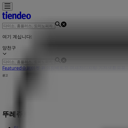
여기 계십니다:
양천구
Featured
슈퍼마켓·편의점
백화점·면세점
디지털·가전
생활용품·
광고
뚜레쥬르 레스토랑 | 오목로5길 19-0 상가 
양천구의 Tiendeo
»