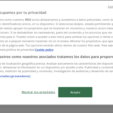
Con
cupamos por tu privacidad
ros como nuestros
1012
socios almacenamos y accedemos a datos personales, como d
 identificadores únicos, en tu dispositivo. Si seleccionas Acepto, estarás permitiendo 
de rastreo apoyen los propósitos que se muestran en «nosotros y nuestros socios trat
ionar». Si se deshabilitan los rastreadores, parte del contenido y los anuncios que ves
antes para ti. Puedes volver a acceder a este menú para cambiar tus opciones o retirar e
to en cualquier momento haciendo clic en el enlace «Mostrar los propósitos» que apar
or de la página web. Tus opciones tendrán efecto dentro de nuestro Sitio web. Para sab
stra política de privacidad.
Cookie policy
sotros como nuestros asociados tratamos los datos para proporc
s de localización geográfica precisa. Analizar activamente las características del disposit
ón. Almacenar la información en un dispositivo y/o acceder a ella. Publicidad y conteni
os, medición de publicidad y contenido, investigación de audiencia y desarrollo de ser
ociados (proveedores)
Mostrar los propósitos
Acepto