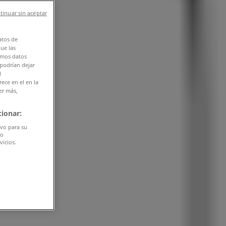
tinuar sin aceptar
atos de
que las
amos datos
 podrían dejar
l
ece en el en la
er más,
ionar:
ivo para su
do
vicios.