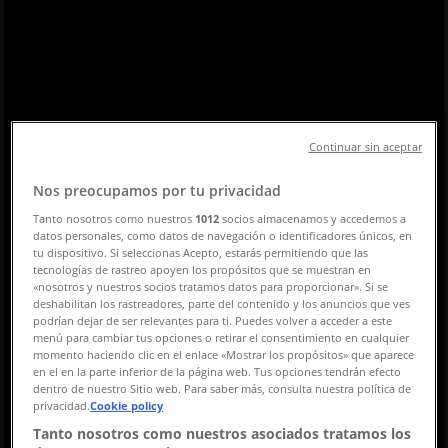
용인시의 Tiendeo
»
용인시 스포츠·레저 할인 정보
»
용인시 아디다스
»
아디다스 | 경기 용인시 기흥구 중동 842번지
지도
0316790815
Continuar sin aceptar
지도
0316790815
Nos preocupamos por tu privacidad
빠른 시일내로 아디다스의 할인을 등록하겠습니다.
Tanto nosotros como nuestros
1012
socios almacenamos y accedemos a
datos personales, como datos de navegación o identificadores únicos, en
광고
tu dispositivo. Si seleccionas Acepto, estarás permitiendo que las
tecnologías de rastreo apoyen los propósitos que se muestran en
«nosotros y nuestros socios tratamos datos para proporcionar». Si se
deshabilitan los rastreadores, parte del contenido y los anuncios que ves
podrían dejar de ser relevantes para ti. Puedes volver a acceder a este
menú para cambiar tus opciones o retirar el consentimiento en cualquier
momento haciendo clic en el enlace «Mostrar los propósitos» que aparece
en el en la parte inferior de la página web. Tus opciones tendrán efecto
dentro de nuestro Sitio web. Para saber más, consulta nuestra política de
privacidad.
Cookie policy
Tanto nosotros como nuestros asociados tratamos los