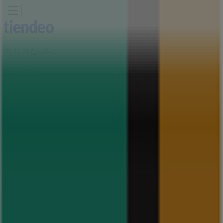
여기 계십니다:
서울특별시
Featured
슈퍼마켓·편의점
백화점·면세점
디지털·가전
생활용품
·서비스·가구
패션·신발·악세서리
뷰티·건강
맛집·카페
유아·장난
감
서점·문화센터·여행
자동차·용품
스포츠·레저
광고
현대백화점 매장 - 영업시간, 주소 및 전
화번호