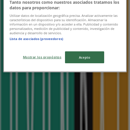
서울 강동구 천호대로 1005, 서울특별시
Tanto nosotros como nuestros asociados tratamos los
datos para proporcionar:
금일 영업
Utilizar datos de localización geográfica precisa. Analizar activamente las
características del dispositivo para su identificación. Almacenar la
información en un dispositivo y/o acceder a ella. Publicidad y contenido
personalizados, medición de publicidad y contenido, investigación de
audiencia y desarrollo de servicios.
Lista de asociados (proveedores)
현대백화점
서울 구로구 경인로 662, 서울특별시
Mostrar los propósitos
Acepto
금일 영업
현대백화점
울산광역시 남구 삼산로 261, 울산광역시
금일 영업