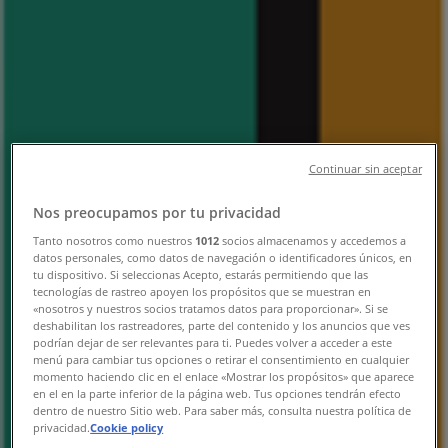
Tiendeo
»
가까운 지역의 백화점·면세점 제안
»
현대백화점
»
현대백화점 매장
현대백화점
Continuar sin aceptar
Nos preocupamos por tu privacidad
현대백화점
Tanto nosotros como nuestros
1012
socios almacenamos y accedemos a
datos personales, como datos de navegación o identificadores únicos, en
서울 강남구 테헤란로 517, 서울특별시
tu dispositivo. Si seleccionas Acepto, estarás permitiendo que las
tecnologías de rastreo apoyen los propósitos que se muestran en
금일 영업
«nosotros y nuestros socios tratamos datos para proporcionar». Si se
deshabilitan los rastreadores, parte del contenido y los anuncios que ves
podrían dejar de ser relevantes para ti. Puedes volver a acceder a este
menú para cambiar tus opciones o retirar el consentimiento en cualquier
momento haciendo clic en el enlace «Mostrar los propósitos» que aparece
en el en la parte inferior de la página web. Tus opciones tendrán efecto
현대백화점
dentro de nuestro Sitio web. Para saber más, consulta nuestra política de
privacidad.
Cookie policy