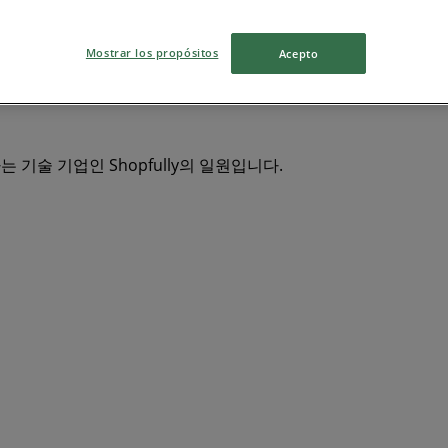
에잇세컨즈
빕스
자라
CU
금강제화
이마트
파크랜드
Mostrar los propósitos
Acepto
네파
코오롱스포츠
미즈노
롯데백화점
닥스
지오다노
 기술 기업인 Shopfully의 일원입니다.