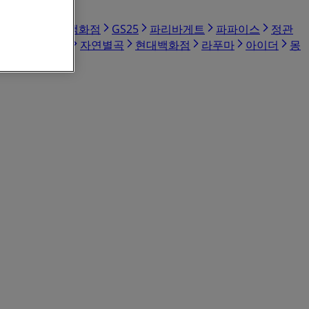
스케쳐스
NC백화점
GS25
파리바게트
파파이스
정관
하나투어
푸마
자연별곡
현대백화점
라푸마
아이더
몽