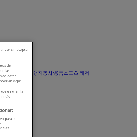
tinuar sin aceptar
atos de
que las
서점·문화센터·여행
자동차·용품
스포츠·레저
amos datos
 podrían dejar
l
ece en el en la
er más,
ionar:
ivo para su
do
vicios.