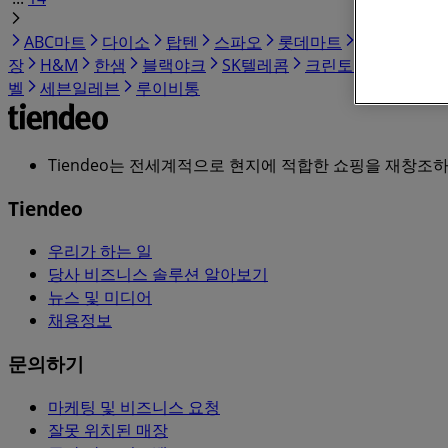
ABC마트
다이소
탑텐
스파오
롯데마트
코스트코
장
H&M
한샘
블랙야크
SK텔레콤
크린토피아
K2
벨
세븐일레븐
루이비통
Tiendeo는 전세계적으로 현지에 적합한 쇼핑을 재창조하는
Tiendeo
우리가 하는 일
당사 비즈니스 솔루션 알아보기
뉴스 및 미디어
채용정보
문의하기
마케팅 및 비즈니스 요청
잘못 위치된 매장