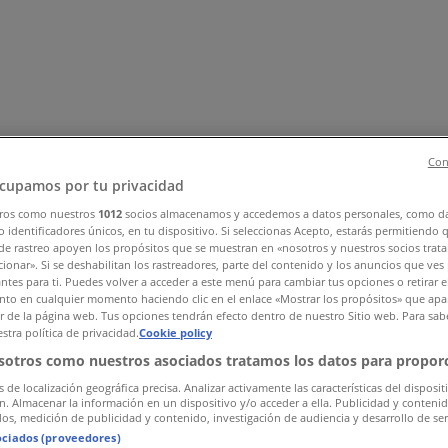
Con
cupamos por tu privacidad
ros como nuestros
1012
socios almacenamos y accedemos a datos personales, como d
 identificadores únicos, en tu dispositivo. Si seleccionas Acepto, estarás permitiendo 
서비스·가구
패션·신발·악세서리
뷰티·건강
맛집·카페
유아·장난감
de rastreo apoyen los propósitos que se muestran en «nosotros y nuestros socios trat
ionar». Si se deshabilitan los rastreadores, parte del contenido y los anuncios que ves
antes para ti. Puedes volver a acceder a este menú para cambiar tus opciones o retirar e
to en cualquier momento haciendo clic en el enlace «Mostrar los propósitos» que apar
or de la página web. Tus opciones tendrán efecto dentro de nuestro Sitio web. Para sab
stra política de privacidad.
Cookie policy
sotros como nuestros asociados tratamos los datos para proporc
s de localización geográfica precisa. Analizar activamente las características del disposit
ón. Almacenar la información en un dispositivo y/o acceder a ella. Publicidad y conteni
os, medición de publicidad y contenido, investigación de audiencia y desarrollo de ser
ociados (proveedores)