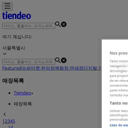
여기 계십니다:
서울특별시
Nos preo
Tanto nosot
navegación o
Featured
슈퍼마켓·편의점
백화점·면세점
디지털·가전
생활용품·
tecnologías 
para proporc
매장목록
de ser relev
consentimien
parte inferi
Tiendeo
»
consulta nue
Tanto no
매장목록
Utilizar dato
identificaci
personalizad
1
2
3
4
5
Lista de as
...
14