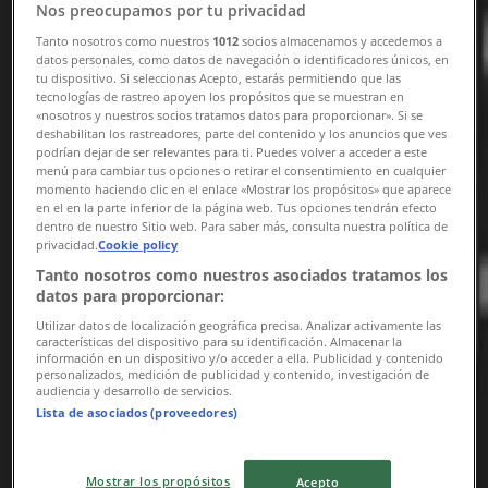
Nos preocupamos por tu privacidad
Tanto nosotros como nuestros
1012
socios almacenamos y accedemos a
datos personales, como datos de navegación o identificadores únicos, en
tu dispositivo. Si seleccionas Acepto, estarás permitiendo que las
tecnologías de rastreo apoyen los propósitos que se muestran en
«nosotros y nuestros socios tratamos datos para proporcionar». Si se
deshabilitan los rastreadores, parte del contenido y los anuncios que ves
podrían dejar de ser relevantes para ti. Puedes volver a acceder a este
{"numCatalogs":0}
menú para cambiar tus opciones o retirar el consentimiento en cualquier
momento haciendo clic en el enlace «Mostrar los propósitos» que aparece
en el en la parte inferior de la página web. Tus opciones tendrán efecto
일정 및 주소 코웨이
dentro de nuestro Sitio web. Para saber más, consulta nuestra política de
privacidad.
Cookie policy
Tanto nosotros como nuestros asociados tratamos los
datos para proporcionar:
코웨이
Utilizar datos de localización geográfica precisa. Analizar activamente las
características del dispositivo para su identificación. Almacenar la
서울특별시 성북구 도봉로 17, 성북구
información en un dispositivo y/o acceder a ella. Publicidad y contenido
personalizados, medición de publicidad y contenido, investigación de
audiencia y desarrollo de servicios.
1.2 km
Lista de asociados (proveedores)
Mostrar los propósitos
Acepto