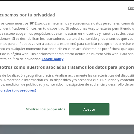
Con
cupamos por tu privacidad
ros como nuestros
1012
socios almacenamos y accedemos a datos personales, como d
 identificadores únicos, en tu dispositivo. Si seleccionas Acepto, estarás permitiendo 
de rastreo apoyen los propósitos que se muestran en «nosotros y nuestros socios trat
ionar». Si se deshabilitan los rastreadores, parte del contenido y los anuncios que ves
antes para ti. Puedes volver a acceder a este menú para cambiar tus opciones o retirar e
펴보세요
to en cualquier momento haciendo clic en el enlace «Mostrar los propósitos» que apar
or de la página web. Tus opciones tendrán efecto dentro de nuestro Sitio web. Para sab
stra política de privacidad.
Cookie policy
sotros como nuestros asociados tratamos los datos para proporc
s de localización geográfica precisa. Analizar activamente las características del disposit
ón. Almacenar la información en un dispositivo y/o acceder a ella. Publicidad y conteni
os, medición de publicidad y contenido, investigación de audiencia y desarrollo de ser
ociados (proveedores)
Mostrar los propósitos
Acepto