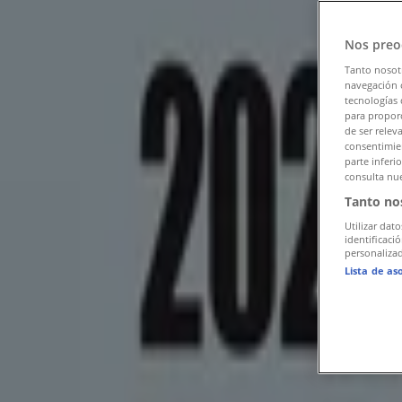
팔로우하여 할인 혜택을 받으세요
Nos preo
청주시의 Tiendeo
»
청주시 스포츠·레저 할인 정보
»
Tanto nosot
navegación o
tecnologías 
청주시 프로스펙스
para proporc
de ser relev
청주시의 프로스펙스 혜택을 간단히 살
consentimien
parte inferi
consulta nue
Tanto no
카테고리:
스포츠·레저
Utilizar dato
광고
identificaci
personalizad
Lista de as