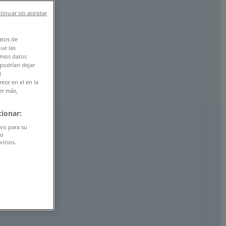
tinuar sin aceptar
atos de
que las
amos datos
 podrían dejar
l
ece en el en la
er más,
ionar:
ivo para su
do
vicios.