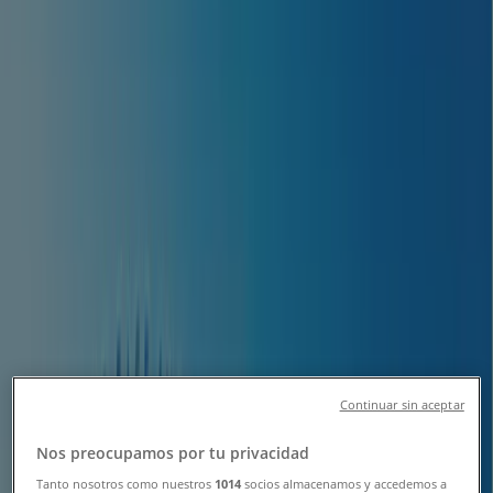
강남구의 Tiendeo
»
강남구 뷰티·건강 할인 정보
»
강남구 더페이스샵
»
더페이스샵 | 서울 강남구 도곡동 467-7
금일 영업
까지 22:00
일요일
10:00 - 22:00
월요일
10:00 - 22:00
화요일
10:00 - 22:00
수요일
Continuar sin aceptar
10:00 - 22:00
목요일
Nos preocupamos por tu privacidad
10:00 - 22:00
Tanto nosotros como nuestros
1014
socios almacenamos y accedemos a