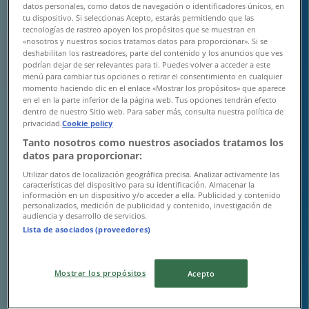
금요일
datos personales, como datos de navegación o identificadores únicos, en
tu dispositivo. Si seleccionas Acepto, estarás permitiendo que las
10:00 - 22:00
tecnologías de rastreo apoyen los propósitos que se muestran en
토요일
«nosotros y nuestros socios tratamos datos para proporcionar». Si se
10:00 - 22:00
deshabilitan los rastreadores, parte del contenido y los anuncios que ves
podrían dejar de ser relevantes para ti. Puedes volver a acceder a este
지도
02-577-7097
menú para cambiar tus opciones o retirar el consentimiento en cualquier
momento haciendo clic en el enlace «Mostrar los propósitos» que aparece
en el en la parte inferior de la página web. Tus opciones tendrán efecto
금일 영업
까지 22:00
dentro de nuestro Sitio web. Para saber más, consulta nuestra política de
privacidad.
Cookie policy
Tanto nosotros como nuestros asociados tratamos los
datos para proporcionar:
일요일
10:00 - 22:00
Utilizar datos de localización geográfica precisa. Analizar activamente las
características del dispositivo para su identificación. Almacenar la
월요일
información en un dispositivo y/o acceder a ella. Publicidad y contenido
10:00 - 22:00
personalizados, medición de publicidad y contenido, investigación de
audiencia y desarrollo de servicios.
화요일
Lista de asociados (proveedores)
10:00 - 22:00
수요일
10:00 - 22:00
Mostrar los propósitos
Acepto
목요일
10:00 - 22:00