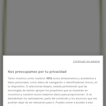
용인시의 Tiendeo
»
용인시 뷰티·건강 할인 정보
»
용인시 올리브영
»
용인시 올리브영 매장
올리브영
처인구 중부대로 1294 1층, 용인시
1.1 km
Continuar sin aceptar
Nos preocupamos por tu privacidad
Tanto nosotros como nuestros
1012
socios almacenamos y accedemos a
datos personales, como datos de navegación o identificadores únicos, en
올리브영
tu dispositivo. Si seleccionas Acepto, estarás permitiendo que las
tecnologías de rastreo apoyen los propósitos que se muestran en
«nosotros y nuestros socios tratamos datos para proporcionar». Si se
경기도 용인시 처인구 금령로 86, 용인시
deshabilitan los rastreadores, parte del contenido y los anuncios que ves
podrían dejar de ser relevantes para ti. Puedes volver a acceder a este
2.6 km