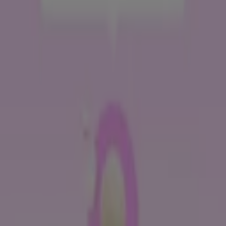
8. 19. 일까지 유효
새로운
아리따움
헤어 패완은 머리빨
8. 20. 일까지 유효
내일 만료됨
더페이스샵
내돈내산 추천템 UP TO 20
내일 만료됨
내일 만료됨