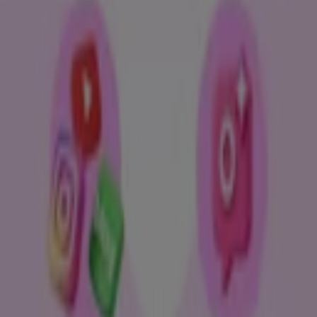
셔터에서 큐레이터하고특별 리워드 받기
8. 17. 일까지 유효
더 보기
뷰티·건강 의 기타 사업
benefit 혜택을 간단히 살펴보세요
카테고리:
뷰티·건강
Benefit 할인 및 이벤트 정보를 마음에
드실 수 있습니다.
Tiendeo에 오신 것을 환영합니다!
뷰티·건강
의 최고의
할인
,
카탈로그
,
프로모션
을 찾을 수 있는 완벽한 장소입니다.
8월