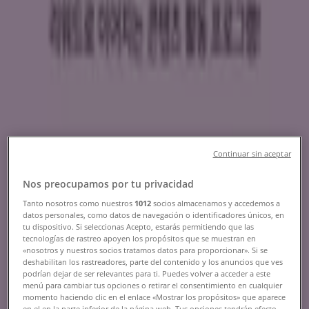
Tiendeo
»
가까운 지역의 뷰티·건강 제안
»
benefit
해당 도시의 다른 뷰티·건강 매장
benefit 혜택을 간단히 살펴보세요
Continuar sin aceptar
Nos preocupamos por tu privacidad
카테고리:
뷰티·건강
Tanto nosotros como nuestros
1012
socios almacenamos y accedemos a
빠른 시일내로 benefit의 할인을 등록하겠습니다.
datos personales, como datos de navegación o identificadores únicos, en
tu dispositivo. Si seleccionas Acepto, estarás permitiendo que las
tecnologías de rastreo apoyen los propósitos que se muestran en
광고
«nosotros y nuestros socios tratamos datos para proporcionar». Si se
deshabilitan los rastreadores, parte del contenido y los anuncios que ves
podrían dejar de ser relevantes para ti. Puedes volver a acceder a este
menú para cambiar tus opciones o retirar el consentimiento en cualquier
momento haciendo clic en el enlace «Mostrar los propósitos» que aparece
en el en la parte inferior de la página web. Tus opciones tendrán efecto