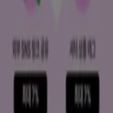
2026
동안 Tiendeo에서는
Benefit
의 최신 소식과 할인 혜택
을 확인할 수 있습니다.
뷰티·건강
분야에서 가장 잘 알려진 브
랜드 중 하나입니다.
당사 플랫폼에서는 놀라운
프로모션
과 함께 다양한 제품을 발
견하여 쇼핑 비용을 절약할 수 있습니다.
Benefit
카탈로그를
살펴보고
8월
동안 제공되는 독점 혜택을 놓치지 마세요. 또
한, 할인 캠페인, 재고 정리 세일, 계절별 최신 정보를 제공합니
다.
Benefit
의
할인
및 프로모션을 최대한 활용하고,
8월 2026
동
안 가격 및 제품 업데이트 정보를 확인하세요. Tiendeo에서
최고의 쇼핑 기회를 만나보세요!
귀하의 도시에서 benefit 카탈로그 찾기
서울특별시의 benefit
수원시의 benefit
성남시의
benefit
창원시의 benefit
고양시의 benefit
강남구의
benefit
청주시의 benefit
용인시의 benefit
부천시의
benefit
천안시의 benefit
전주시의 benefit
송파구의