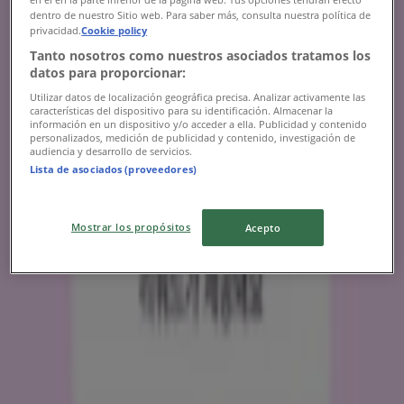
dentro de nuestro Sitio web. Para saber más, consulta nuestra política de
privacidad.
Cookie policy
Tanto nosotros como nuestros asociados tratamos los
datos para proporcionar:
Utilizar datos de localización geográfica precisa. Analizar activamente las
características del dispositivo para su identificación. Almacenar la
información en un dispositivo y/o acceder a ella. Publicidad y contenido
personalizados, medición de publicidad y contenido, investigación de
audiencia y desarrollo de servicios.
{"numCatalogs":0}
Lista de asociados (proveedores)
다른 사용자들도 이 카탈로그를 보았습니
다
Mostrar los propósitos
Acepto
새로운
네이처리퍼블릭
네이처리퍼블릭 전단지