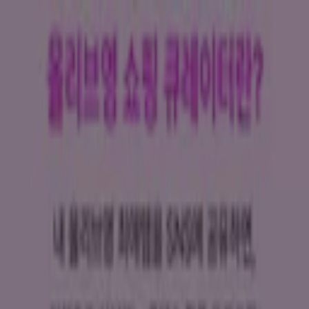
여기 계십니다:
서울특별시
Featured
슈퍼마켓·편의점
백화점·면세점
디지털·가전
생활용품
·서비스·가구
패션·신발·악세서리
뷰티·건강
맛집·카페
유아·장난
감
서점·문화센터·여행
자동차·용품
스포츠·레저
광고
Benefit - 할인쿠폰, 매장 및 이벤트
팔로우하여 할인 혜택을 받으세요