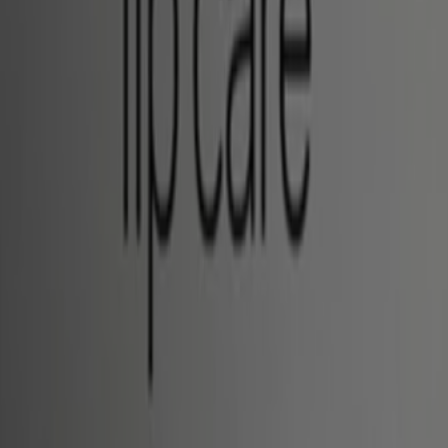
올리브영
셔터에서 큐레이터하고특별 리워드 받기
8. 17. 일까지 유효
{"numCatalogs":1}
일정 및 주소 올리브영