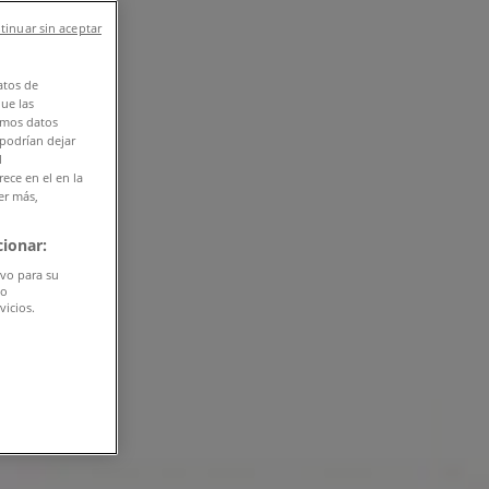
tinuar sin aceptar
atos de
que las
amos datos
 podrían dejar
l
ece en el en la
er más,
ionar:
ivo para su
do
vicios.