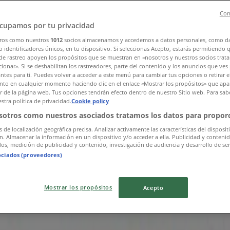
Con
cupamos por tu privacidad
ros como nuestros
1012
socios almacenamos y accedemos a datos personales, como d
 identificadores únicos, en tu dispositivo. Si seleccionas Acepto, estarás permitiendo 
de rastreo apoyen los propósitos que se muestran en «nosotros y nuestros socios trat
ionar». Si se deshabilitan los rastreadores, parte del contenido y los anuncios que ves
antes para ti. Puedes volver a acceder a este menú para cambiar tus opciones o retirar e
살펴보세요
to en cualquier momento haciendo clic en el enlace «Mostrar los propósitos» que apar
or de la página web. Tus opciones tendrán efecto dentro de nuestro Sitio web. Para sab
stra política de privacidad.
Cookie policy
sotros como nuestros asociados tratamos los datos para proporc
s de localización geográfica precisa. Analizar activamente las características del disposit
ón. Almacenar la información en un dispositivo y/o acceder a ella. Publicidad y conteni
os, medición de publicidad y contenido, investigación de audiencia y desarrollo de ser
ociados (proveedores)
Mostrar los propósitos
Acepto