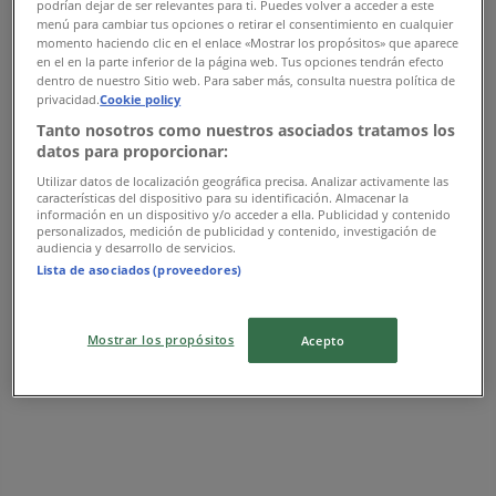
podrían dejar de ser relevantes para ti. Puedes volver a acceder a este
10:30 - 20:00
menú para cambiar tus opciones o retirar el consentimiento en cualquier
금요일
momento haciendo clic en el enlace «Mostrar los propósitos» que aparece
en el en la parte inferior de la página web. Tus opciones tendrán efecto
10:30 - 20:30
dentro de nuestro Sitio web. Para saber más, consulta nuestra política de
토요일
privacidad.
Cookie policy
10:30 - 20:30
Tanto nosotros como nuestros asociados tratamos los
datos para proporcionar:
지도
027723137
Utilizar datos de localización geográfica precisa. Analizar activamente las
características del dispositivo para su identificación. Almacenar la
폐점
información en un dispositivo y/o acceder a ella. Publicidad y contenido
personalizados, medición de publicidad y contenido, investigación de
audiencia y desarrollo de servicios.
Lista de asociados (proveedores)
일요일
10:30 - 20:30
월요일
Mostrar los propósitos
Acepto
10:30 - 20:00
화요일
10:30 - 20:00
수요일
10:30 - 20:00
목요일